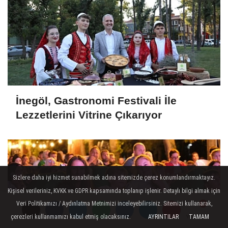
İnegöl, Gastronomi Festivali İle
Lezzetlerini Vitrine Çıkarıyor
Sizlere daha iyi hizmet sunabilmek adına sitemizde çerez konumlandırmaktayız.
Kişisel verileriniz, KVKK ve GDPR kapsamında toplanıp işlenir. Detaylı bilgi almak için
Veri Politikamızı / Aydınlatma Metnimizi inceleyebilirsiniz. Sitemizi kullanarak,
çerezleri kullanmamızı kabul etmiş olacaksınız.
AYRINTILAR
TAMAM
Yorumlar
Yorumlar