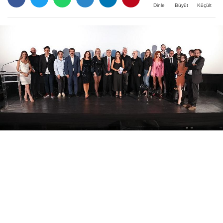
Büyüt
Küçült
Dinle