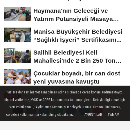
Haymana'nın Geleceği ve
Yatırım Potansiyeli Masaya
Yatırıldı
Manisa Büyükşehir Belediyesi
“Sağlıklı İşyeri” Sertifikasını...
Salihli Belediyesi Keli
Mahallesi'nde 2 Bin 250 Ton
Sıcak Asfalt Çalışmasını...
Çocuklar boyadı, bir can dost
yeni yuvasına kavuştu
Sizlere daha iyi hizmet sunabilmek adına sitemizde çerez konumlandırmaktayız.
SAĞLIK
Kişisel verileriniz, KVKK ve GDPR kapsamında toplanıp işlenir. Detaylı bilgi almak için
Yayınlanma: 30 Nisan 2026 - 11:51
Veri Politikamızı / Aydınlatma Metnimizi inceleyebilirsiniz. Sitemizi kullanarak,
çerezleri kullanmamızı kabul etmiş olacaksınız.
AYRINTILAR
TAMAM
Yorumlar
Yorumlar
Bahar geldi, alerji kabusu başladı!