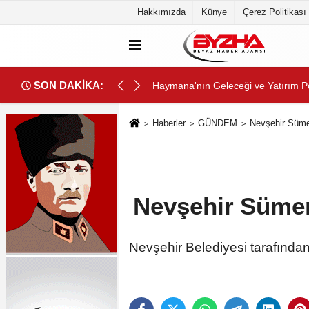
Hakkımızda
Künye
Çerez Politikası
SON DAKİKA:
ımı
Haymana'nın Geleceği ve Yatırım Po
Haberler
GÜNDEM
Nevşehir Sümer
Nevşehir Sümer
Nevşehir Belediyesi tarafında