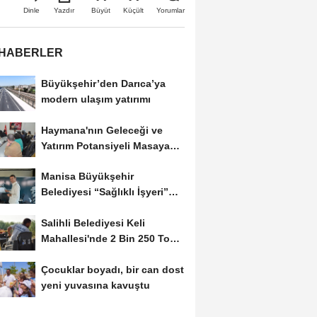
Büyüt
Küçült
Dinle
Yazdır
Yorumlar
 HABERLER
Büyükşehir’den Darıca’ya
modern ulaşım yatırımı
Haymana'nın Geleceği ve
Yatırım Potansiyeli Masaya
Yatırıldı
Manisa Büyükşehir
Belediyesi “Sağlıklı İşyeri”
Sertifikasını...
Salihli Belediyesi Keli
Mahallesi'nde 2 Bin 250 Ton
Sıcak Asfalt Çalışmasını...
Çocuklar boyadı, bir can dost
yeni yuvasına kavuştu