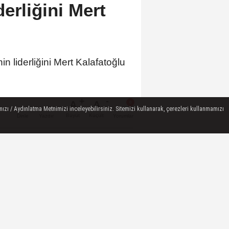
erliğini Mert
 liderliğini Mert Kalafatoğlu
A
A
ızı / Aydınlatma Metnimizi inceleyebilirsiniz. Sitemizi kullanarak, çerezleri kullanmamızı
Büyüt
Küçült
Dinle
Yazdır
Yorumlar
 HABERLER
Büyükşehir’den Darıca’ya
modern ulaşım yatırımı
Haymana'nın Geleceği ve
Yatırım Potansiyeli Masaya
Yatırıldı