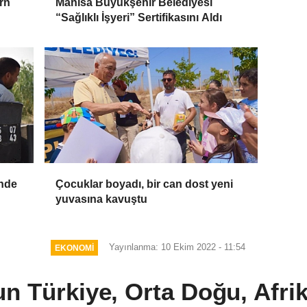
rn
Manisa Büyükşehir Belediyesi
“Sağlıklı İşyeri” Sertifikasını Aldı
'nde
Çocuklar boyadı, bir can dost yeni
yuvasına kavuştu
Yayınlanma: 10 Ekim 2022 - 11:54
EKONOMİ
n Türkiye, Orta Doğu, Afri