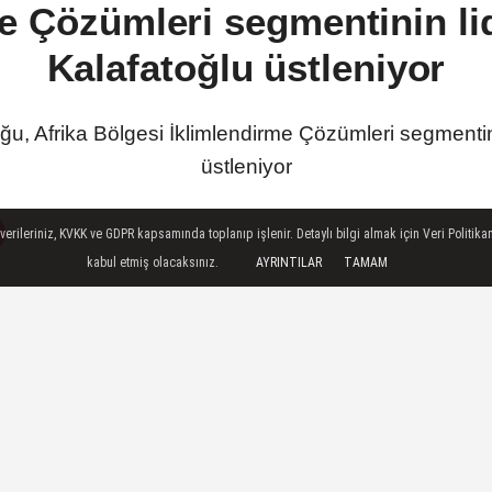
e Çözümleri segmentinin lid
Kalafatoğlu üstleniyor
u, Afrika Bölgesi İklimlendirme Çözümleri segmentinin
üstleniyor
ileriniz, KVKK ve GDPR kapsamında toplanıp işlenir. Detaylı bilgi almak için Veri Politikam
kabul etmiş olacaksınız.
AYRINTILAR
TAMAM
SON