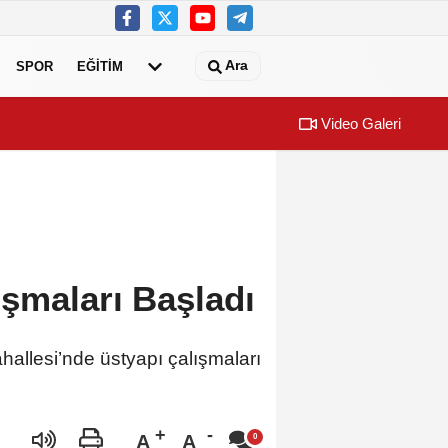
Ara
SPOR
EĞİTİM
Video Galeri
si “Sağlıklı İşyeri” Sertifikasını Aldı
Salihli Beledi
şmaları Başladı
allesi’nde üstyapı çalışmaları
A
A