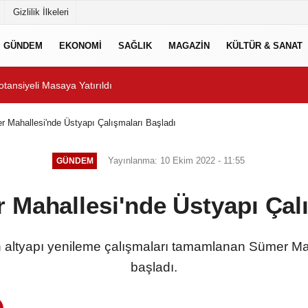
Gizlilik İlkeleri
GÜNDEM
EKONOMİ
SAĞLIK
MAGAZİN
KÜLTÜR & SANAT
tansiyeli Masaya Yatırıldı
Manisa Büyükşehir Belediye
 Mahallesi'nde Üstyapı Çalışmaları Başladı
Yayınlanma: 10 Ekim 2022 - 11:55
GÜNDEM
 Mahallesi'nde Üstyapı Çalı
n altyapı yenileme çalışmaları tamamlanan Sümer Mah
başladı.