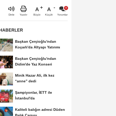
A
A
Büyüt
Küçült
Dinle
Yazdır
Yorumlar
 HABERLER
Başkan Çerçioğlu'ndan
Koçarlı'da Altyapı Yatırımı
Başkan Çerçioğlu'ndan
Didim'de Yaz Konseri
Minik Hazar Ali, ilk kez
“anne” dedi
Şampiyonlar, İETT ile
İstanbul'da
Kaliteli balığın adresi Düden
Balık Çarşısı