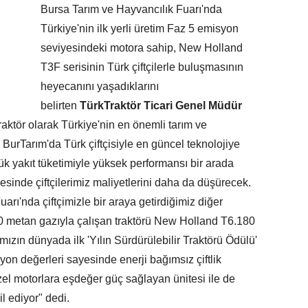
Bursa Tarım ve Hayvancılık Fuarı'nda
Türkiye'nin ilk yerli üretim Faz 5 emisyon
seviyesindeki motora sahip, New Holland
T3F serisinin Türk çiftçilerle buluşmasının
heyecanını yaşadıklarını
belirten
TürkTraktör Ticari Genel Müdür
aktör olarak Türkiye'nin en önemli tarım ve
 BurTarım'da Türk çiftçisiyle en güncel teknolojiye
şük yakıt tüketimiyle yüksek performansı bir arada
sinde çiftçilerimiz maliyetlerini daha da düşürecek.
arı'nda çiftçimizle bir araya getirdiğimiz diğer
0 metan gazıyla çalışan traktörü New Holland T6.180
ın dünyada ilk 'Yılın Sürdürülebilir Traktörü Ödülü'
n değerleri sayesinde enerji bağımsız çiftlik
zel motorlara eşdeğer güç sağlayan ünitesi ile de
il ediyor" dedi.