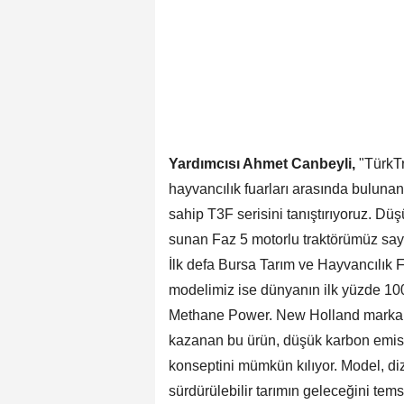
Yardımcısı Ahmet Canbeyli,
"TürkTr
hayvancılık fuarları arasında bulunan
sahip T3F serisini tanıştırıyoruz. Dü
sunan Faz 5 motorlu traktörümüz saye
İlk defa Bursa Tarım ve Hayvancılık Fu
modelimiz ise dünyanın ilk yüzde 10
Methane Power. New Holland markamız
kazanan bu ürün, düşük karbon emisyo
konseptini mümkün kılıyor. Model, di
sürdürülebilir tarımın geleceğini tems