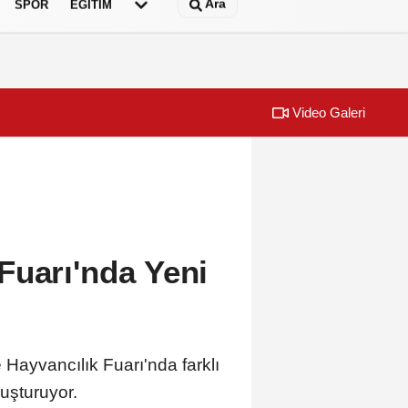
Ara
SPOR
EĞİTİM
Video Galeri
anbul'da
Kaliteli balığ
Fuarı'nda Yeni
e Hayvancılık Fuarı'nda farklı
luşturuyor.