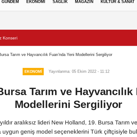
GÜNDEM
EKONOMİ
SAĞLIK
MAGAZİN
KÜLTÜR & SANAT
Gizlilik İlkeleri
Şampiyonlar, İETT ile İst
ursa Tarım ve Hayvancılık Fuarı'nda Yeni Modellerini Sergiliyor
Yayınlanma: 05 Ekim 2022 - 11:12
EKONOMİ
ursa Tarım ve Hayvancılık 
Modellerini Sergiliyor
yıldır aralıksız lideri New Holland, 19. Bursa Tarım v
a uygun geniş model seçeneklerini Türk çiftçisiyle bu