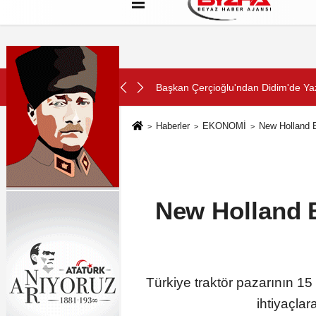
Hakkımızda
Künye
Çerez Politikası
SON DAKİKA:
Minik Hazar Ali, ilk kez “anne” dedi
Haberler
EKONOMİ
New Holland B
New Holland B
Türkiye traktör pazarının 15 
ihtiyaçlar