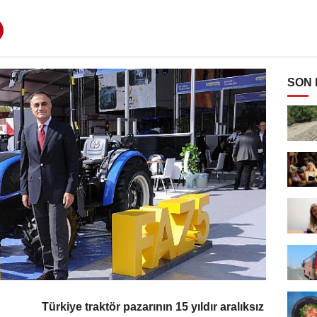
SON
Türkiye traktör pazarının 15 yıldır aralıksız