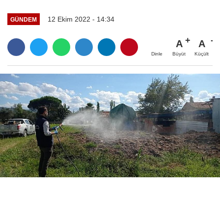
12 Ekim 2022 - 14:34
GÜNDEM
A
A
Büyüt
Küçült
Dinle