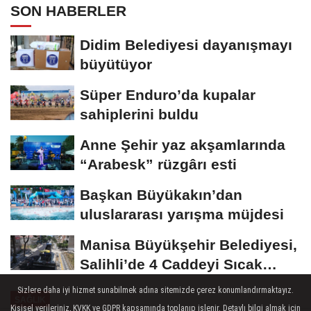
SON HABERLER
Didim Belediyesi dayanışmayı
büyütüyor
Süper Enduro’da kupalar
sahiplerini buldu
Anne Şehir yaz akşamlarında
“Arabesk” rüzgârı esti
Başkan Büyükakın’dan
uluslararası yarışma müjdesi
Manisa Büyükşehir Belediyesi,
Salihli’de 4 Caddeyi Sıcak
Asfaltla...
Sizlere daha iyi hizmet sunabilmek adına sitemizde çerez konumlandırmaktayız.
SAĞLIK
Kişisel verileriniz, KVKK ve GDPR kapsamında toplanıp işlenir. Detaylı bilgi almak için