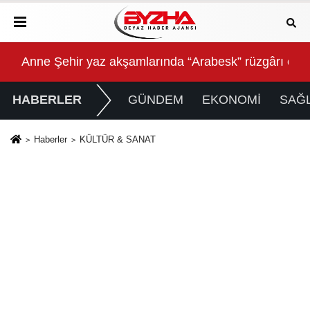
Anne Şehir yaz akşamlarında “Arabesk” rüzgârı esti
Baş
HABERLER
GÜNDEM
EKONOMİ
SAĞL
Haberler
KÜLTÜR & SANAT