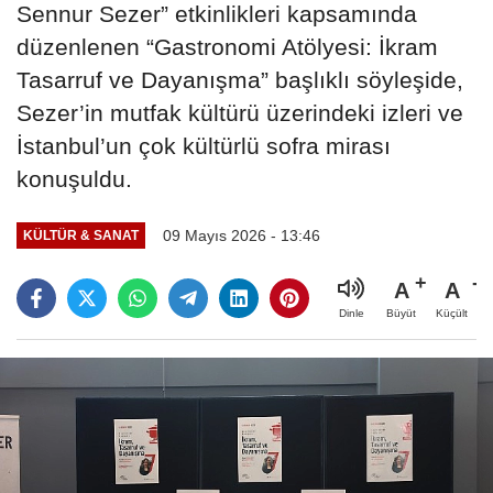
Sennur Sezer” etkinlikleri kapsamında
düzenlenen “Gastronomi Atölyesi: İkram
Tasarruf ve Dayanışma” başlıklı söyleşide,
Sezer’in mutfak kültürü üzerindeki izleri ve
İstanbul’un çok kültürlü sofra mirası
konuşuldu.
09 Mayıs 2026 - 13:46
KÜLTÜR & SANAT
A
A
Büyüt
Küçült
Dinle