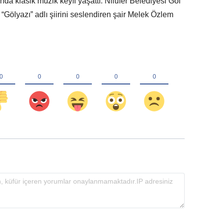
ında klasik müzik keyfi yaşattı. Nilüfer Belediyesi Göl
“Gölyazı” adlı şiirini seslendiren şair Melek Özlem