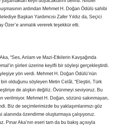
ce yaşamaktan keyif duyacaklarını belirtti. Nilüfer
nuşmasının ardından Mehmet H. Doğan Ödülü sahibi
Belediye Başkan Yardımcısı Zafer Yıldız da, Seçici
y Özer’e anmalık vererek teşekkür etti.
, “Ses, Anlam ve Mazi-Etkilerin Kavşağında
l’in şiirleri üzerine keyifli bir söyleşi gerçekleştirdi.
söyleşiye yön verdi. Mehmet H. Doğan Ödülü’nün
biri olduğunu söyleyen Metin Celâl, “Eleştiri, Türk
leştiriye de alışkın değiliz. Övünmeyi seviyoruz. Bu
ürün verilmiyor. Mehmet H. Doğan, sözünü sakınmayan,
ndi. Biz de seçimlerimizde bu yaklaşımlarımızı göz
si alanında özendirme oluşturmaya çalışıyoruz.
z. Pınar Aka’nın eseri tam da bu bakış açısıyla