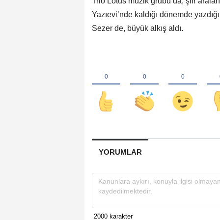
Trio Lotus müzik grubu da, şiir aralar
Yazıevi’nde kaldığı dönemde yazdığı 
Sezer de, büyük alkış aldı.
YORUMLAR