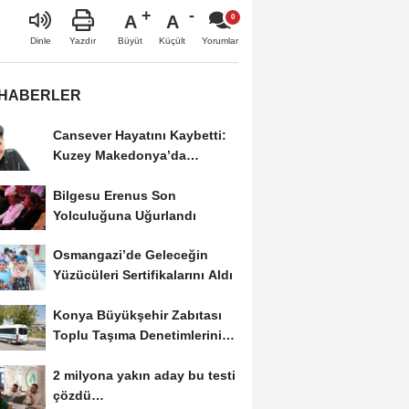
A
A
Büyüt
Küçült
Dinle
Yazdır
Yorumlar
 HABERLER
Cansever Hayatını Kaybetti:
Kuzey Makedonya’da
Toprağa Verilecek
Bilgesu Erenus Son
Yolculuğuna Uğurlandı
Osmangazi’de Geleceğin
Yüzücüleri Sertifikalarını Aldı
Konya Büyükşehir Zabıtası
Toplu Taşıma Denetimlerini
Sürdürüyor
2 milyona yakın aday bu testi
çözdü…