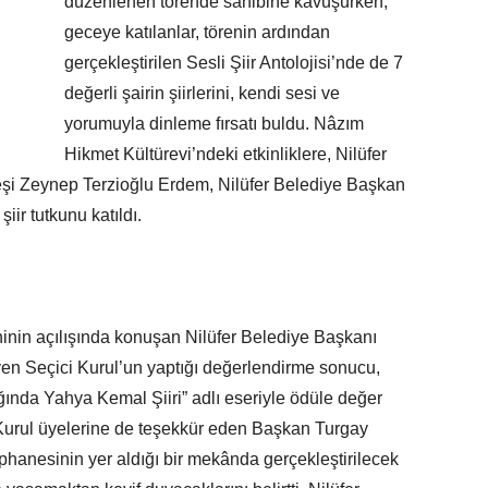
düzenlenen törende sahibine kavuşurken,
geceye katılanlar, törenin ardından
gerçekleştirilen Sesli Şiir Antolojisi’nde de 7
değerli şairin şiirlerini, kendi sesi ve
yorumuyla dinleme fırsatı buldu. Nâzım
Hikmet Kültürevi’ndeki etkinliklere, Nilüfer
şi Zeynep Terzioğlu Erdem, Nilüfer Belediye Başkan
iir tutkunu katıldı.
açılışında konuşan Nilüfer Belediye Başkanı
yen Seçici Kurul’un yaptığı değerlendirme sonucu,
ında Yahya Kemal Şiiri” adlı eseriyle ödüle değer
 Kurul üyelerine de teşekkür eden Başkan Turgay
tüphanesinin yer aldığı bir mekânda gerçekleştirilecek