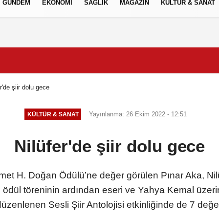
GÜNDEM
EKONOMİ
SAĞLIK
MAGAZİN
KÜLTÜR & SANAT
Gizlilik İlkeleri
r'de şiir dolu gece
Yayınlanma: 26 Ekim 2022 - 12:51
KÜLTÜR & SANAT
Nilüfer'de şiir dolu gece
et H. Doğan Ödülü’ne değer görülen Pınar Aka, Nilü
dül töreninin ardından eseri ve Yahya Kemal üzerine
lenen Sesli Şiir Antolojisi etkinliğinde de 7 değerli ş