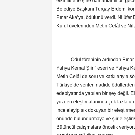
etkinliklerle şiire dair anlamlı bir ge
Belediye Başkanı Turgay Erdem, ko
Pınar Aka’ya, ödülünü verdi. Nilüfer 
Kurul üyelerinden Metin Celâl ve Nila
Ödül töreninin ardından Pınar Aka
Yahya Kemal Şiiri” eseri ve Yahya Kema
Metin Celâl de soru ve katkılarıyla 
Türkiye’de verilen nadide ödüllerden 
edebiyatında yapılan bir şey değil. E
yüzden eleştiri alanında çok fazla 
ince eleyip sık dokuyan bir eleştirme
önünde bulundurmaya ve şiir eleştiri
Bütüncül çalışmalara öncelik veriyoru