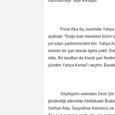
hazırlanmıştı” diye konuştu.
Pınar Aka da, eserinde Yahya Kema
açıkladı: “Doğu-batı meselesi bizim iç
yol tutan şairlerimizden biri. Yahya 
öneren bir şair olarak ilgimi çekti. D
oldu. Bir taraftan da klasik şair Nedim 
yüzden Yahya Kemal’i seçtim. Baudela
Söyleşinin ardından Sesli Şiir Antolo
gösterdiği etkinlikte Abdülkadir Bud
Serhan Ada, Seyyidhan Kömürcü ve Ze