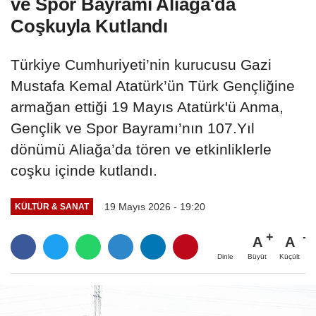
ve Spor Bayramı Aliağa'da
Coşkuyla Kutlandı
Türkiye Cumhuriyeti’nin kurucusu Gazi
Mustafa Kemal Atatürk’ün Türk Gençliğine
armağan ettiği 19 Mayıs Atatürk'ü Anma,
Gençlik ve Spor Bayramı’nın 107.Yıl
dönümü Aliağa’da tören ve etkinliklerle
coşku içinde kutlandı.
19 Mayıs 2026 - 19:20
KÜLTÜR & SANAT
A
A
Büyüt
Küçült
Dinle