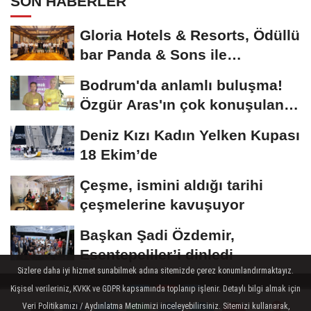
SON HABERLER
Gloria Hotels & Resorts, Ödüllü
bar Panda & Sons ile
unutulmaz bir...
Bodrum'da anlamlı buluşma!
Özgür Aras'ın çok konuşulan
kitabı...
Deniz Kızı Kadın Yelken Kupası
18 Ekim’de
Çeşme, ismini aldığı tarihi
çeşmelerine kavuşuyor
Başkan Şadi Özdemir,
Esentepeliler’i dinledi
Sizlere daha iyi hizmet sunabilmek adına sitemizde çerez konumlandırmaktayız.
Kişisel verileriniz, KVKK ve GDPR kapsamında toplanıp işlenir. Detaylı bilgi almak için
Veri Politikamızı / Aydınlatma Metnimizi inceleyebilirsiniz. Sitemizi kullanarak,