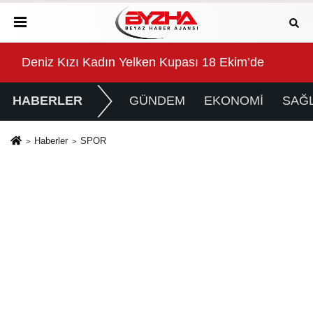
Attı
k konuşulan kitabı yeni baskısını Titanic Luxury Collect
Deniz Kızı Kadın Yelken Kupası 18 Ekim’de
Çeş
HABERLER
GÜNDEM
EKONOMİ
SAĞL
Haberler
SPOR