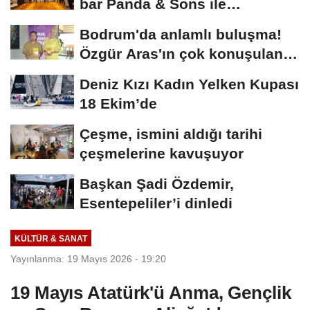
bar Panda & Sons ile
unutulmaz bir...
Bodrum'da anlamlı buluşma!
Özgür Aras'ın çok konuşulan
kitabı...
Deniz Kızı Kadın Yelken Kupası
18 Ekim’de
Çeşme, ismini aldığı tarihi
çeşmelerine kavuşuyor
Başkan Şadi Özdemir,
Esentepeliler’i dinledi
KÜLTÜR & SANAT
Yayınlanma: 19 Mayıs 2026 - 19:20
19 Mayıs Atatürk'ü Anma, Gençlik