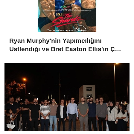
Ryan Murphy'nin Yapımcılığını
Üstlendiği ve Bret Easton Ellis'ın Çok
Satan Romanından Uyarlanan "The
Shards", İlk İki Bölümüyle Şimdi
Sadece Disney+'ta Yayında!