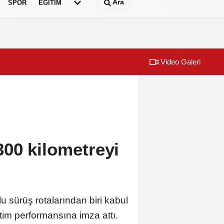
Ara
SPOR
EĞİTİM
Video Galeri
aşkan Büyükakın’dan
Büyükşehir, ço
00 kilometreyi
 sürüş rotalarından biri kabul
etim performansına imza attı.