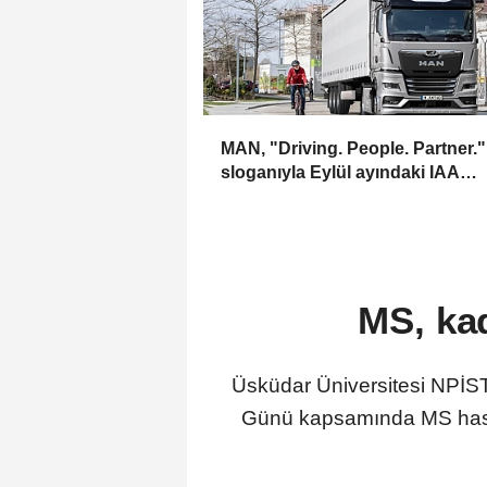
MAN, "Driving. People. Partner."
sloganıyla Eylül ayındaki IAA
Transportation 2026'da
MS, kad
Üsküdar Üniversitesi NPİS
Günü kapsamında MS hastalığı