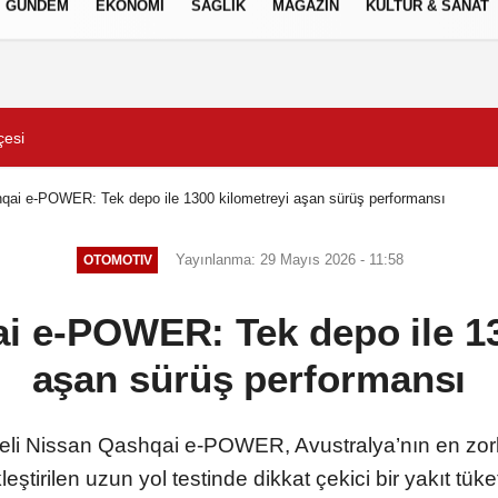
GÜNDEM
EKONOMİ
SAĞLIK
MAGAZİN
KÜLTÜR & SANAT
Gizlilik İlkeleri
Çözüme Kavuşturuldu
Süper Enduro’da start B
qai e-POWER: Tek depo ile 1300 kilometreyi aşan sürüş performansı
Yayınlanma: 29 Mayıs 2026 - 11:58
OTOMOTIV
i e-POWER: Tek depo ile 13
aşan sürüş performansı
li Nissan Qashqai e-POWER, Avustralya’nın en zorlu
tirilen uzun yol testinde dikkat çekici bir yakıt tük