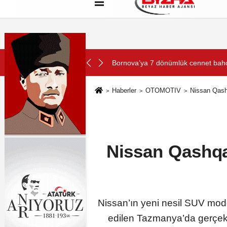
Hakkımızda
Künye
Çerez Politikası
SON DAKİKA:
Gökeyüp Mahallesi'nin Su Sorunu 
Haberler
OTOMOTIV
Nissan Qash
Nissan Qashqa
Nissan’ın yeni nesil SUV mode
edilen Tazmanya’da gerçekleş