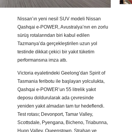
Nissan’ın yeni nesil SUV modeli Nissan
Qashqai e-POWER, Avustralya’nın en zorlu
sürüş rotalarından biri kabul edilen
Tazmanya’da gerçekleştirilen uzun yol
testinde dikkat çekici bir yakıt tüketim
performansına imza attı.
Victoria eyaletindeki Geelong’dan Spirit of
Tasmania feribotu ile başlayan yolculukta,
Qashqai e-POWER’un 55 litrelik yakıt
deposu doldurularak ada çevresinde
yeniden yakıt almadan tam tur hedeflendi.
Test rotası; Devonport, Tamar Valley,
Scottsdale, Pyengana, Bicheno, Triabunna,
Huon Valley, Queenstown, Strahan ve