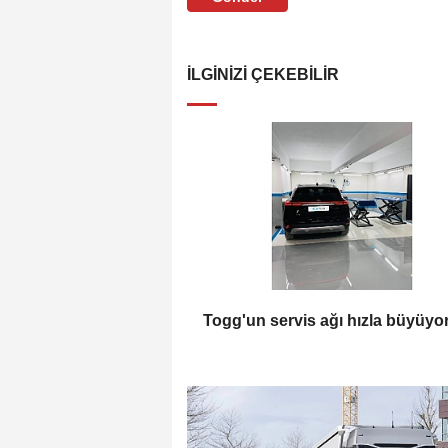
İLGINIZI ÇEKEBILIR
Togg'un servis ağı hızla büyüyo