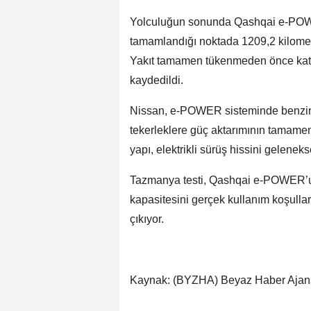
Yolculuğun sonunda Qashqai e-POWE
tamamlandığı noktada 1209,2 kilomet
Yakıt tamamen tükenmeden önce kat 
kaydedildi.
Nissan, e-POWER sisteminde benzinli 
tekerleklere güç aktarımının tamamen 
yapı, elektrikli sürüş hissini gelene
Tazmanya testi, Qashqai e-POWER’un
kapasitesini gerçek kullanım koşulla
çıkıyor.
Kaynak: (BYZHA) Beyaz Haber Ajan