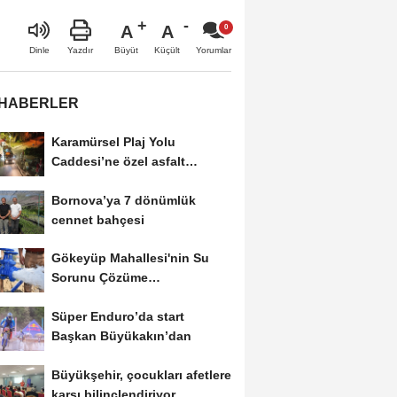
A
A
Büyüt
Küçült
Dinle
Yazdır
Yorumlar
 HABERLER
Karamürsel Plaj Yolu
Caddesi’ne özel asfalt
dokunuşu
Bornova’ya 7 dönümlük
cennet bahçesi
Gökeyüp Mahallesi'nin Su
Sorunu Çözüme
Kavuşturuldu
Süper Enduro’da start
Başkan Büyükakın’dan
Büyükşehir, çocukları afetlere
karşı bilinçlendiriyor