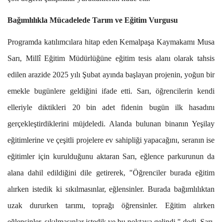
Bağımlılıkla Mücadelede Tarım ve Eğitim Vurgusu
Programda katılımcılara hitap eden Kemalpaşa Kaymakamı Musa
Sarı, Millî Eğitim Müdürlüğüne eğitim tesis alanı olarak tahsis
edilen arazide 2025 yılı Şubat ayında başlayan projenin, yoğun bir
emekle bugünlere geldiğini ifade etti. Sarı, öğrencilerin kendi
elleriyle diktikleri 20 bin adet fidenin bugün ilk hasadını
gerçekleştirdiklerini müjdeledi. Alanda bulunan binanın Yeşilay
eğitimlerine ve çeşitli projelere ev sahipliği yapacağını, seranın ise
eğitimler için kurulduğunu aktaran Sarı, eğlence parkurunun da
alana dahil edildiğini dile getirerek, "Öğrenciler burada eğitim
alırken istedik ki sıkılmasınlar, eğlensinler. Burada bağımlılıktan
uzak dururken tarımı, toprağı öğrensinler. Eğitim alırken
eğlensinler, sıkılmasınlar istedik ve bu noktaya gelindi." dedi. Sarı,