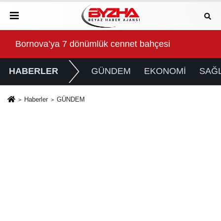
Gökeyüp Mahallesi'nin Su Sorunu Çözüme Kavuştur
Süp
HABERLER
GÜNDEM
EKONOMİ
SAĞL
Haberler
GÜNDEM