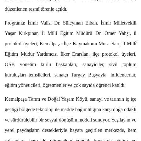
düzenlenen resmî törenle açıldı.
Programa; İzmir Valisi Dr. Süleyman Elban, İzmir Milletvekili
Yaşar Kırkpınar, İl Millî Eğitim Müdürü Dr. Ömer Yahşi, il
protokol üyeleri, Kemalpaşa İlçe Kaymakamı Musa Sarı, İl Millî
Eğitim Müdür Yardımcısı İlker Erarslan, ilçe protokol üyeleri,
OSB yönetim kurlu başkanları, sanayiciler, sivil toplum
kuruluşları temsilcileri, sanatçı Turgay Başyayla, influencerlar,
eğitim yöneticileri, öğretmenler ve çok sayıda öğrenci katıldı.
Kemalpaşa Tarım ve Doğal Yaşam Köyü, sanayi ve tarımın iç içe
geçtiği bölgede teknoloji ile madde bağımlılığına karşı doğa odaklı
ve sürdürülebilir bir sosyal dönüşüm modeli sunuyor. Yeşilay'ın ve
yerel paydaşların destekleriyle hayata geçirilen merkezde, hem
çalışanlara hem de öğrencilere yönelik kapsamlı eğitim ve