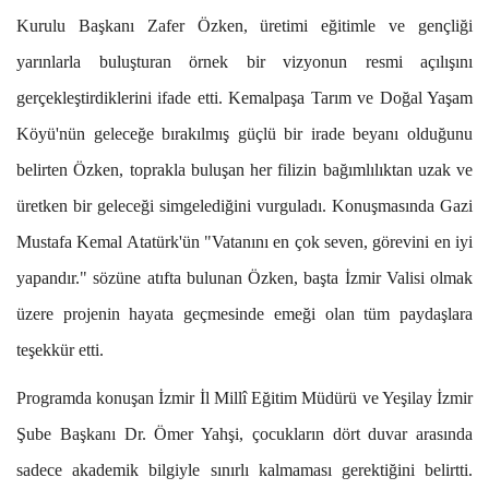
Kurulu Başkanı Zafer Özken, üretimi eğitimle ve gençliği
yarınlarla buluşturan örnek bir vizyonun resmi açılışını
gerçekleştirdiklerini ifade etti. Kemalpaşa Tarım ve Doğal Yaşam
Köyü'nün geleceğe bırakılmış güçlü bir irade beyanı olduğunu
belirten Özken, toprakla buluşan her filizin bağımlılıktan uzak ve
üretken bir geleceği simgelediğini vurguladı. Konuşmasında Gazi
Mustafa Kemal Atatürk'ün "Vatanını en çok seven, görevini en iyi
yapandır." sözüne atıfta bulunan Özken, başta İzmir Valisi olmak
üzere projenin hayata geçmesinde emeği olan tüm paydaşlara
teşekkür etti.
Programda konuşan İzmir İl Millî Eğitim Müdürü ve Yeşilay İzmir
Şube Başkanı Dr. Ömer Yahşi, çocukların dört duvar arasında
sadece akademik bilgiyle sınırlı kalmaması gerektiğini belirtti.