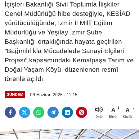
İçişleri Bakanlığı Sivil Toplumla İlişkiler
Genel Müdürlüğü hibe desteğiyle, KESİAD
yürütücülüğünde, İzmir İl Millî Eğitim
Müdürlüğü ve Yeşilay İzmir Şube
Başkanlığı ortaklığında hayata geçirilen
"Bağımlılıkla Mücadelede Sanayi Elçileri
Projesi" kapsamındaki Kemalpaşa Tarım ve
Doğal Yaşam Köyü, düzenlenen resmî
törenle açıldı.
09 Haziran 2026 - 11:15
GÜNDEM
A
A
Büyüt
Küçült
Dinle