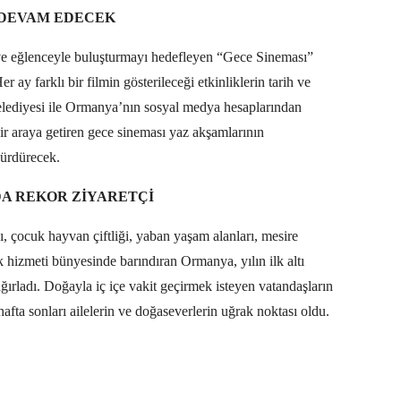
 DEVAM EDECEK
 ve eğlenceyle buluşturmayı hedefleyen “Gece Sineması”
 ay farklı bir filmin gösterileceği etkinliklerin tarih ve
lediyesi ile Ormanya’nın sosyal medya hesaplarından
ir araya getiren gece sineması yaz akşamlarının
sürdürecek.
DA REKOR ZİYARETÇİ
ı, çocuk hayvan çiftliği, yaban yaşam alanları, mesire
ok hizmeti bünyesinde barındıran Ormanya, yılın ilk altı
ğırladı. Doğayla iç içe vakit geçirmek isteyen vatandaşların
afta sonları ailelerin ve doğaseverlerin uğrak noktası oldu.