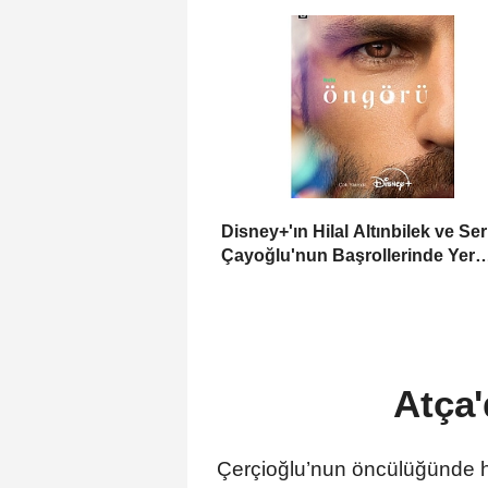
Disney+'ın Hilal Altınbilek ve Se
Çayoğlu'nun Başrollerinde Yer
Aldığı "Öngörü" Filminin Teaser
Afişleri ve Merak Uyandıran İlk
Tanıtımı Yayımlandı
Atça'
Çerçioğlu’nun öncülüğünde hay