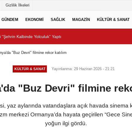
Gizlilik İlkeleri
GÜNDEM
EKONOMİ
SAĞLIK
MAGAZİN
KÜLTÜR & SANAT
r!
Forbes Türkiye 30 Altı 30
ya'da "Buz Devri" filmine rekor katılım
Yayınlanma: 29 Haziran 2026 - 21:21
KÜLTÜR & SANAT
da "Buz Devri" filmine reko
si, yaz aylarında vatandaşlara açık havada sinema 
izm merkezi Ormanya’da hayata geçirilen “Gece Sinem
yoğun ilgi gördü.