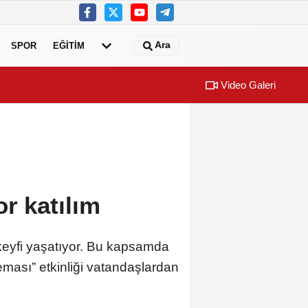
Ara
SPOR
EĞİTİM
Video Galeri
 başvuruları için son dönemece girildi!
Dünyanın en i
r katılım
keyfi yaşatıyor. Bu kapsamda
ası” etkinliği vatandaşlardan