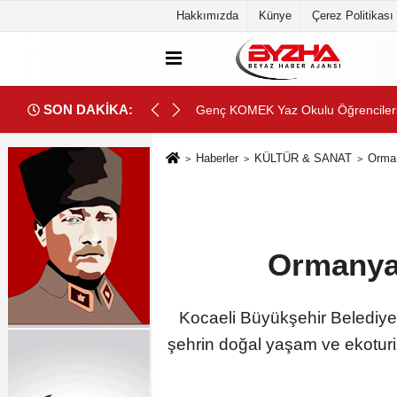
Hakkımızda
Künye
Çerez Politikası
SON DAKİKA:
binde Yolculuk” Yaptı
Beyin sağlığı anne karnında başlıyo
Haberler
KÜLTÜR & SANAT
Orman
Ormanya'
Kocaeli Büyükşehir Belediye
şehrin doğal yaşam ve ekotur