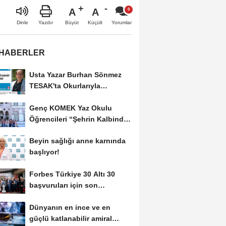
A
A
Büyüt
Küçült
Dinle
Yazdır
Yorumlar
 HABERLER
Usta Yazar Burhan Sönmez
TESAK'ta Okurlarıyla
Buluşuyor
Genç KOMEK Yaz Okulu
Öğrencileri “Şehrin Kalbinde
Yolculuk” Yaptı
Beyin sağlığı anne karnında
başlıyor!
Forbes Türkiye 30 Altı 30
başvuruları için son
dönemece girildi!
Dünyanın en ince ve en
güçlü katlanabilir amiral