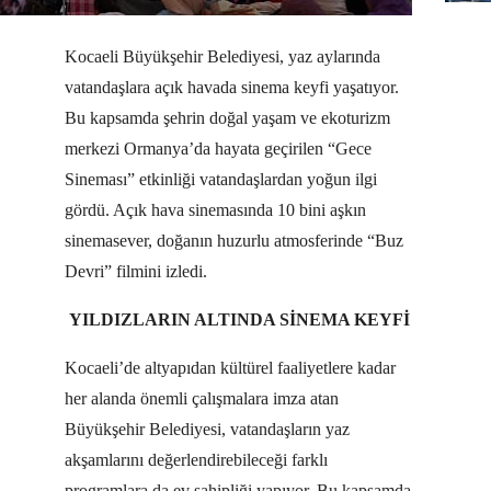
Kocaeli Büyükşehir Belediyesi, yaz aylarında
vatandaşlara açık havada sinema keyfi yaşatıyor.
Bu kapsamda şehrin doğal yaşam ve ekoturizm
merkezi Ormanya’da hayata geçirilen “Gece
Sineması” etkinliği vatandaşlardan yoğun ilgi
gördü. Açık hava sinemasında 10 bini aşkın
sinemasever, doğanın huzurlu atmosferinde “Buz
Devri” filmini izledi.
YILDIZLARIN ALTINDA SİNEMA KEYFİ
Kocaeli’de altyapıdan kültürel faaliyetlere kadar
her alanda önemli çalışmalara imza atan
Büyükşehir Belediyesi, vatandaşların yaz
akşamlarını değerlendirebileceği farklı
programlara da ev sahipliği yapıyor. Bu kapsamda