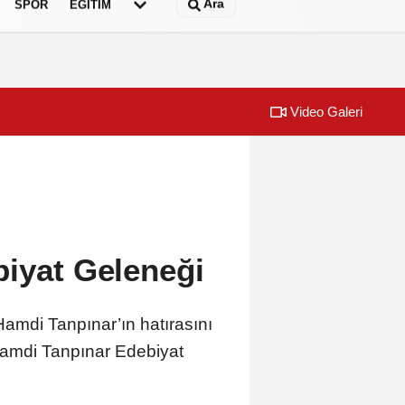
Ara
SPOR
EĞİTİM
Video Galeri
aşkan Büyükakın’dan
Büyükşehir, ço
biyat Geleneği
amdi Tanpınar’ın hatırasını
amdi Tanpınar Edebiyat