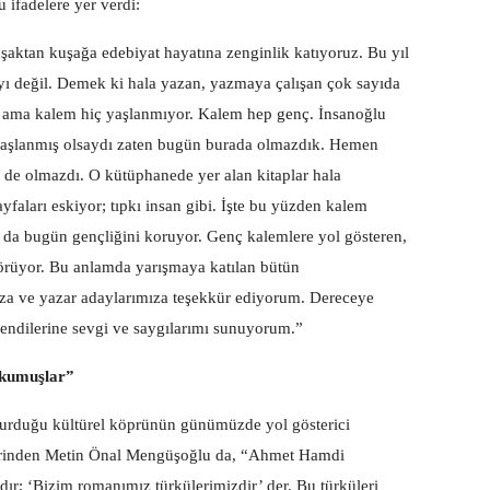
 ifadelere yer verdi:
şaktan kuşağa edebiyat hayatına zenginlik katıyoruz. Bu yıl
yı değil. Demek ki hala yazan, yazmaya çalışan çok sayıda
 ama kalem hiç yaşlanmıyor. Kalem hep genç. İnsanoğlu
 yaşlanmış olsaydı zaten bugün burada olmazdık. Hemen
e olmazdı. O kütüphanede yer alan kitaplar hala
ayfaları eskiyor; tıpkı insan gibi. İşte bu yüzden kalem
da bugün gençliğini koruyor. Genç kalemlere yol gösteren,
görüyor. Bu anlamda yarışmaya katılan bütün
mıza ve yazar adaylarımıza teşekkür ediyorum. Dereceye
 kendilerine sevgi ve saygılarımı sunuyorum.”
Okumuşlar”
 kurduğu kültürel köprünün günümüzde yol gösterici
elerinden Metin Önal Mengüşoğlu da, “Ahmet Hamdi
dır; ‘Bizim romanımız türkülerimizdir’ der. Bu türküleri