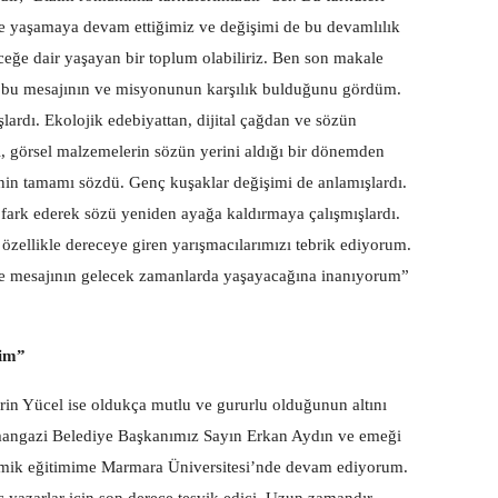
kte yaşamaya devam ettiğimiz ve değişimi de bu devamlılık
ceğe dair yaşayan bir toplum olabiliriz. Ben son makale
bu mesajının ve misyonunun karşılık bulduğunu gördüm.
ardı. Ekolojik edebiyattan, dijital çağdan ve sözün
l, görsel malzemelerin sözün yerini aldığı bir dönemden
n tamamı sözdü. Genç kuşaklar değişimi de anlamışlardı.
ı fark ederek sözü yeniden ayağa kaldırmaya çalışmışlardı.
özellikle dereceye giren yarışmacılarımızı tebrik ediyorum.
 mesajının gelecek zamanlarda yaşayacağına inanıyorum”
im”
crin Yücel ise oldukça mutlu ve gururlu olduğunun altını
mangazi Belediye Başkanımız Sayın Erkan Aydın ve emeği
mik eğitimime Marmara Üniversitesi’nde devam ediyorum.