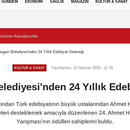
GÜNDEM
EKONOMİ
SAĞLIK
MAGAZİN
KÜLTÜR & SANAT
Gizlilik İlkeleri
Çözüme Kavuşturuldu
Süper Enduro’da start B
gazi Belediyesi'nden 24 Yıllık Edebiyat Geleneği
Yayınlanma: 12 Haziran 2026 - 11:39
KÜLTÜR & SANAT
ediyesi'nden 24 Yıllık Ede
ından Türk edebiyatının büyük ustalarından Ahmet H
mleri desteklemek amacıyla düzenlenen 24. Ahmet H
Yarışması’nın ödülleri sahiplerini buldu.