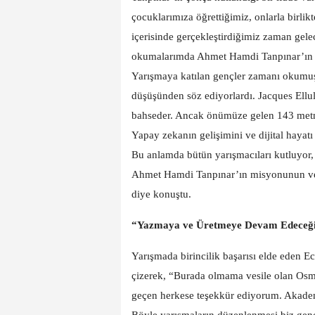
çocuklarımıza öğrettiğimiz, onlarla birli
içerisinde gerçekleştirdiğimiz zaman gele
okumalarımda Ahmet Hamdi Tanpınar’ın 
Yarışmaya katılan gençler zamanı okumuşl
düşüşünden söz ediyorlardı. Jacques Ellu
bahseder. Ancak önümüze gelen 143 metni
Yapay zekanın gelişimini ve dijital hayat
Bu anlamda bütün yarışmacıları kutluyor, 
Ahmet Hamdi Tanpınar’ın misyonunun ve
diye konuştu.
“Yazmaya ve Üretmeye Devam Edeceğ
Yarışmada birincilik başarısı elde eden E
çizerek, “Burada olmama vesile olan Os
geçen herkese teşekkür ediyorum. Akade