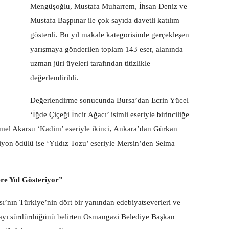
Mengüşoğlu, Mustafa Muharrem, İhsan Deniz ve
Mustafa Başpınar ile çok sayıda davetli katılım
gösterdi. Bu yıl makale kategorisinde gerçekleşen
yarışmaya gönderilen toplam 143 eser, alanında
uzman jüri üyeleri tarafından titizlikle
değerlendirildi.
Değerlendirme sonucunda Bursa’dan Ecrin Yücel
‘İğde Çiçeği İncir Ağacı’ isimli eseriyle birinciliğe
emel Akarsu ‘Kadim’ eseriyle ikinci, Ankara’dan Gürkan
iyon ödülü ise ‘Yıldız Tozu’ eseriyle Mersin’den Selma
e Yol Gösteriyor”
’nın Türkiye’nin dört bir yanından edebiyatseverleri ve
rmayı sürdürdüğünü belirten Osmangazi Belediye Başkan