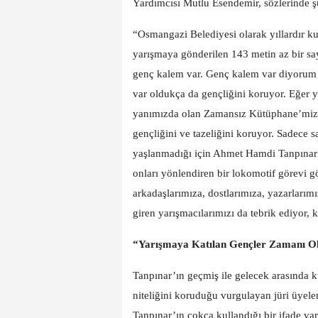
Yardımcısı Mutlu Esendemir, sözlerinde şu
“Osmangazi Belediyesi olarak yıllardır ku
yarışmaya gönderilen 143 metin az bir sa
genç kalem var. Genç kalem var diyorum
var oldukça da gençliğini koruyor. Eğer
yanımızda olan Zamansız Kütüphane’miz d
gençliğini ve tazeliğini koruyor. Sadece s
yaşlanmadığı için Ahmet Hamdi Tanpınar 
onları yönlendiren bir lokomotif görevi 
arkadaşlarımıza, dostlarımıza, yazarları
giren yarışmacılarımızı da tebrik ediyor,
“Yarışmaya Katılan Gençler Zamanı 
Tanpınar’ın geçmiş ile gelecek arasında
niteliğini koruduğu vurgulayan jüri üy
Tanpınar’ın çokça kullandığı bir ifade var