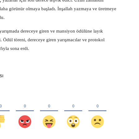
 yazarlar için son derece teşvik edici. Uzun zamandır
aha görünür olmaya başladı. İnşallah yazmaya ve üretmeye
du.
 yarışmada dereceye giren ve mansiyon ödülüne layık
ti. Ödül töreni, dereceye giren yarışmacılar ve protokol
afıyla sona erdi.
sı