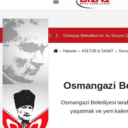
Hakkımızda
Künye
Çerez Politikası
SON DAKİKA:
Gökeyüp Mahallesi'nin Su Sorunu 
Haberler
KÜLTÜR & SANAT
Osman
Osmangazi Bel
Osmangazi Belediyesi taraf
yaşatmak ve yeni kale