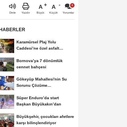
A
A
Büyüt
Küçült
Dinle
Yazdır
Yorumlar
 HABERLER
Karamürsel Plaj Yolu
Caddesi’ne özel asfalt
dokunuşu
Bornova’ya 7 dönümlük
cennet bahçesi
Gökeyüp Mahallesi'nin Su
Sorunu Çözüme
Kavuşturuldu
Süper Enduro’da start
Başkan Büyükakın’dan
Büyükşehir, çocukları afetlere
karşı bilinçlendiriyor