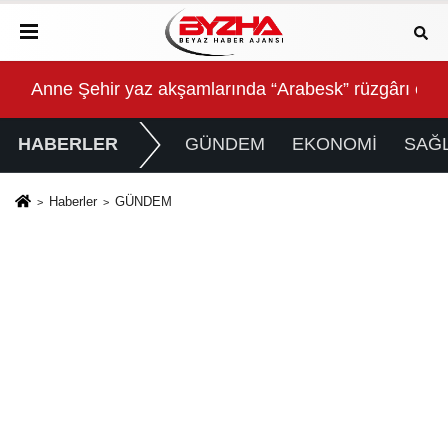
Anne Şehir yaz akşamlarında “Arabesk” rüzgârı esti
Baş
HABERLER
GÜNDEM
EKONOMİ
SAĞL
Haberler
GÜNDEM