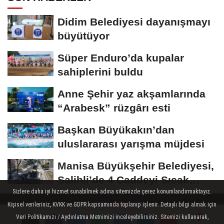
Didim Belediyesi dayanışmayı
büyütüyor
Süper Enduro’da kupalar
sahiplerini buldu
Anne Şehir yaz akşamlarında
“Arabesk” rüzgârı esti
Başkan Büyükakın’dan
uluslararası yarışma müjdesi
Manisa Büyükşehir Belediyesi,
Salihli’de 4 Caddeyi Sıcak
Sizlere daha iyi hizmet sunabilmek adına sitemizde çerez konumlandırmaktayız.
Asfaltla...
Kişisel verileriniz, KVKK ve GDPR kapsamında toplanıp işlenir. Detaylı bilgi almak için
Veri Politikamızı / Aydınlatma Metnimizi inceleyebilirsiniz. Sitemizi kullanarak,