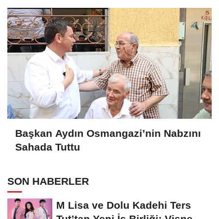
Başkan Aydın Osmangazi’nin Nabzını
Sahada Tuttu
SON HABERLER
M Lisa ve Dolu Kadehi Ters
Tut’tan Yeni İş Birliği: Vişne