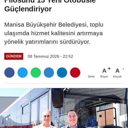
Filosunu 15 Yeni Otobüsle
Güçlendiriyor
Manisa Büyükşehir Belediyesi, toplu
ulaşımda hizmet kalitesini artırmaya
yönelik yatırımlarını sürdürüyor.
08 Temmuz 2026 - 22:52
GÜNDEM
A
A
Büyüt
Küçült
Dinle