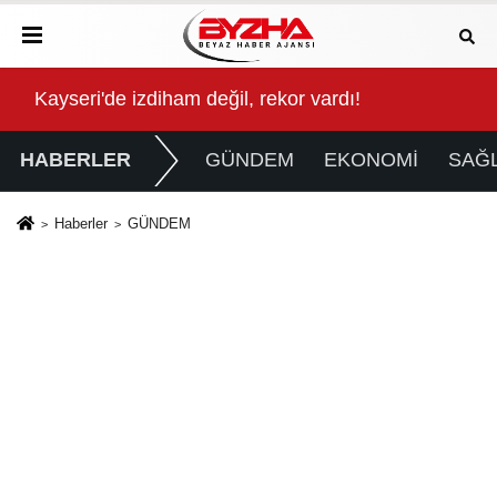
 animasyon filmi oluyor
Kayseri'de izdiham değil, rekor vardı!
Göz
HABERLER
GÜNDEM
EKONOMİ
SAĞL
Haberler
GÜNDEM