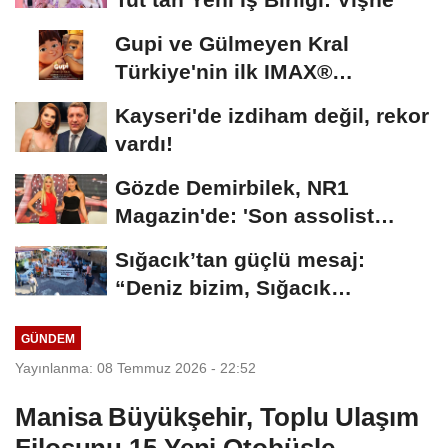
Gupi ve Gülmeyen Kral
Türkiye'nin ilk IMAX®
animasyon filmi oluyor
Kayseri'de izdiham değil, rekor
vardı!
Gözde Demirbilek, NR1
Magazin'de: 'Son assolist
olarak var olacağım!'...
Sığacık’tan güçlü mesaj:
“Deniz bizim, Sığacık
hepimizin”
GÜNDEM
Yayınlanma: 08 Temmuz 2026 - 22:52
Manisa Büyükşehir, Toplu Ulaşım