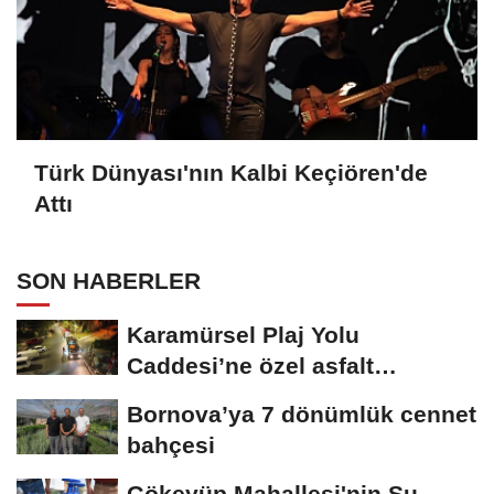
Türk Dünyası'nın Kalbi Keçiören'de
Attı
SON HABERLER
Karamürsel Plaj Yolu
Caddesi’ne özel asfalt
dokunuşu
Bornova’ya 7 dönümlük cennet
bahçesi
Gökeyüp Mahallesi'nin Su