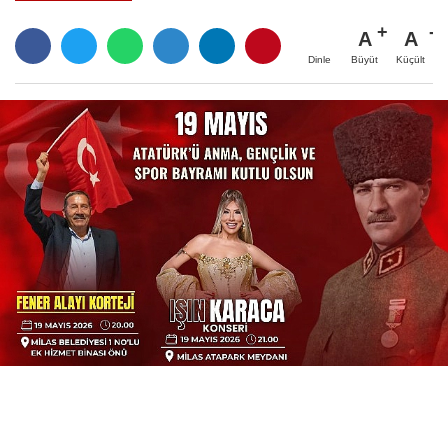
A
A
Büyüt
Küçült
Dinle