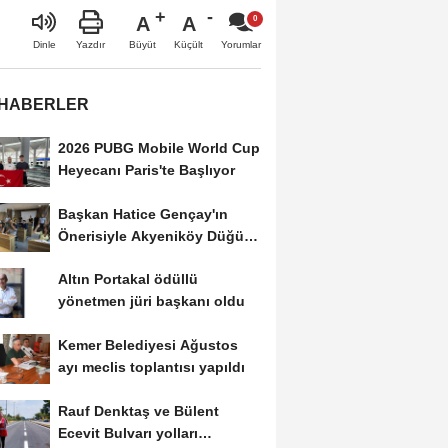
A
A
Büyüt
Küçült
Dinle
Yazdır
Yorumlar
 HABERLER
2026 PUBG Mobile World Cup
Heyecanı Paris'te Başlıyor
Başkan Hatice Gençay'ın
Önerisiyle Akyeniköy Düğün
Salonu Yıl...
Altın Portakal ödüllü
yönetmen jüri başkanı oldu
Kemer Belediyesi Ağustos
ayı meclis toplantısı yapıldı
Rauf Denktaş ve Bülent
Ecevit Bulvarı yolları