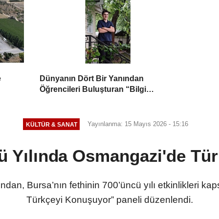
e
Dünyanın Dört Bir Yanından
Öğrencileri Buluşturan “Bilgi
Buzkıranı” Seferi Başladı
Yayınlanma: 15 Mayıs 2026 - 15:16
KÜLTÜR & SANAT
cü Yılında Osmangazi'de Tü
dan, Bursa’nın fethinin 700’üncü yılı etkinlikleri k
Türkçeyi Konuşuyor” paneli düzenlendi.