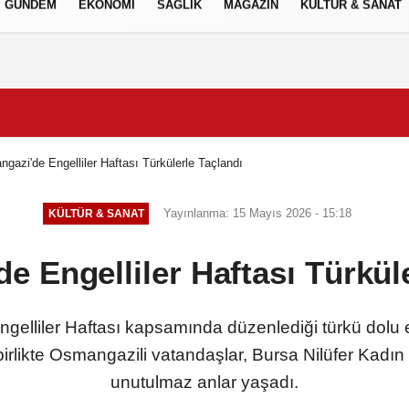
GÜNDEM
EKONOMİ
SAĞLIK
MAGAZİN
KÜLTÜR & SANAT
Gizlilik İlkeleri
gazi'de Engelliler Haftası Türkülerle Taçlandı
Yayınlanma: 15 Mayıs 2026 - 15:18
KÜLTÜR & SANAT
e Engelliler Haftası Türküle
ngelliler Haftası kapsamında düzenlediği türkü dolu
 birlikte Osmangazili vatandaşlar, Bursa Nilüfer Kadı
unutulmaz anlar yaşadı.