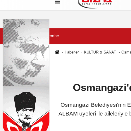
Hakkımızda
Künye
Çerez Politikası
6 Ağustos 2026, Perşembe
Haberler
KÜLTÜR & SANAT
Osman
Osmangazi'd
Osmangazi Belediyesi’nin E
ALBAM üyeleri ile aileleriyle