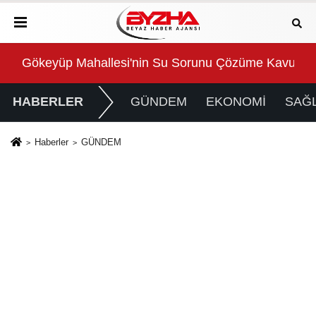
i'nin Su Sorunu Çözüme Kavuşturuldu
Süper Enduro’da start Ba
HABERLER
GÜNDEM
EKONOMİ
SAĞL
Haberler
GÜNDEM