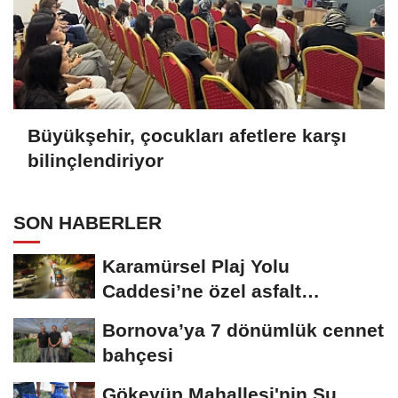
Büyükşehir, çocukları afetlere karşı
bilinçlendiriyor
SON HABERLER
Karamürsel Plaj Yolu
Caddesi’ne özel asfalt
dokunuşu
Bornova’ya 7 dönümlük cennet
bahçesi
Gökeyüp Mahallesi'nin Su