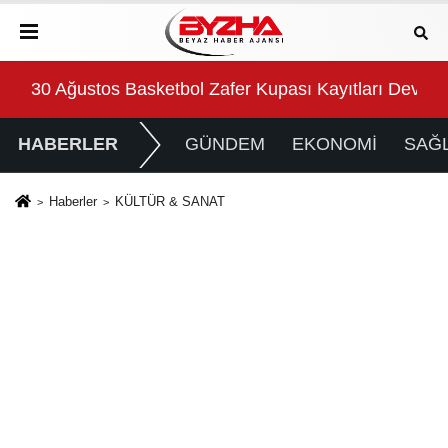
ı Devam Ediyor
Başkan Topaloğlu’nun duyarlılığı takdir topladı
İlk
HABERLER
GÜNDEM
EKONOMİ
SAĞL
Haberler
KÜLTÜR & SANAT