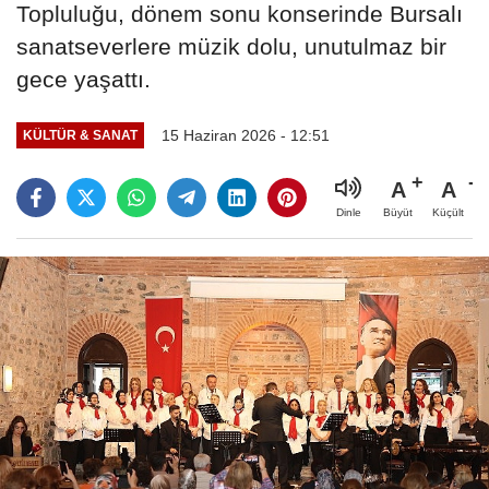
Topluluğu, dönem sonu konserinde Bursalı
sanatseverlere müzik dolu, unutulmaz bir
gece yaşattı.
15 Haziran 2026 - 12:51
KÜLTÜR & SANAT
A
A
Büyüt
Küçült
Dinle