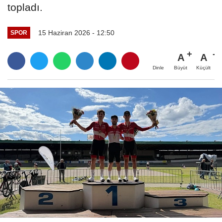
topladı.
15 Haziran 2026 - 12:50
SPOR
A
A
Büyüt
Küçült
Dinle