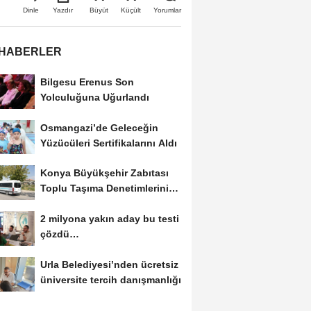
Büyüt
Küçült
Dinle
Yazdır
Yorumlar
 HABERLER
Bilgesu Erenus Son
Yolculuğuna Uğurlandı
Osmangazi’de Geleceğin
Yüzücüleri Sertifikalarını Aldı
Konya Büyükşehir Zabıtası
Toplu Taşıma Denetimlerini
Sürdürüyor
2 milyona yakın aday bu testi
çözdü…
Urla Belediyesi’nden ücretsiz
üniversite tercih danışmanlığı