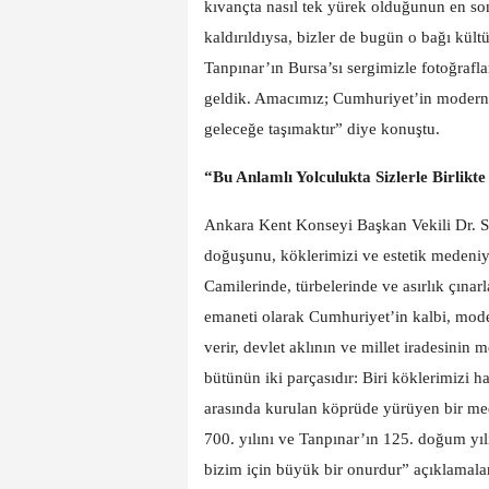
kıvançta nasıl tek yürek olduğunun en som
kaldırıldıysa, bizler de bugün o bağı kült
Tanpınar’ın Bursa’sı sergimizle fotoğrafl
geldik. Amacımız; Cumhuriyet’in modern 
geleceğe taşımaktır” diye konuştu.
“Bu Anlamlı Yolculukta Sizlerle Birli
Ankara Kent Konseyi Başkan Vekili Dr. S
doğuşunu, köklerimizi ve estetik medeniyet 
Camilerinde, türbelerinde ve asırlık çınar
emaneti olarak Cumhuriyet’in kalbi, moder
verir, devlet aklının ve millet iradesinin m
bütünün iki parçasıdır: Biri köklerimizi ha
arasında kurulan köprüde yürüyen bir mede
700. yılını ve Tanpınar’ın 125. doğum yılı
bizim için büyük bir onurdur” açıklamala