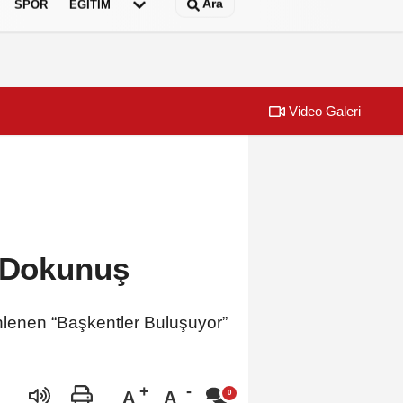
Ara
SPOR
EĞİTİM
Video Galeri
 testi çözdü…
Urla Belediye
n Dokunuş
nlenen “Başkentler Buluşuyor”
A
A