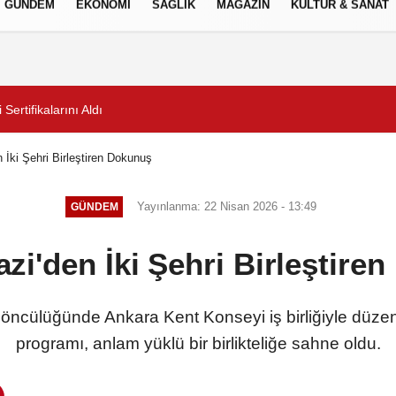
GÜNDEM
EKONOMİ
SAĞLIK
MAGAZİN
KÜLTÜR & SANAT
Gizlilik İlkeleri
aşıma Denetimlerini Sürdürüyor
2 milyona yakın aday bu
İki Şehri Birleştiren Dokunuş
Yayınlanma: 22 Nisan 2026 - 13:49
GÜNDEM
i'den İki Şehri Birleştire
ncülüğünde Ankara Kent Konseyi iş birliğiyle düze
programı, anlam yüklü bir birlikteliğe sahne oldu.