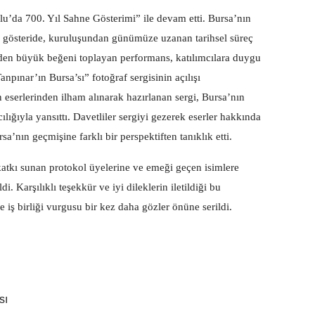
’da 700. Yıl Sahne Gösterimi” ile devam etti. Bursa’nın
an gösteride, kuruluşundan günümüze uzanan tarihsel süreç
lerden büyük beğeni toplayan performans, katılımcılara duygu
npınar’ın Bursa’sı” fotoğraf sergisinin açılışı
 eserlerinden ilham alınarak hazırlanan sergi, Bursa’nın
cılığıyla yansıttı. Davetliler sergiyi gezerek eserler hakkında
sa’nın geçmişine farklı bir perspektiften tanıklık etti.
tkı sunan protokol üyelerine ve emeği geçen isimlere
i. Karşılıklı teşekkür ve iyi dileklerin iletildiği bu
e iş birliği vurgusu bir kez daha gözler önüne serildi.
sı