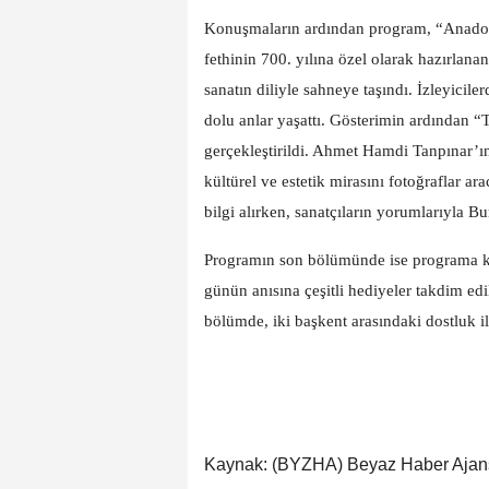
Konuşmaların ardından program, “Anadolu
fethinin 700. yılına özel olarak hazırlan
sanatın diliyle sahneye taşındı. İzleyici
dolu anlar yaşattı. Gösterimin ardından “Ta
gerçekleştirildi. Ahmet Hamdi Tanpınar’ın
kültürel ve estetik mirasını fotoğraflar ara
bilgi alırken, sanatçıların yorumlarıyla Bur
Programın son bölümünde ise programa ka
günün anısına çeşitli hediyeler takdim edild
bölümde, iki başkent arasındaki dostluk il
Kaynak: (BYZHA) Beyaz Haber Ajan