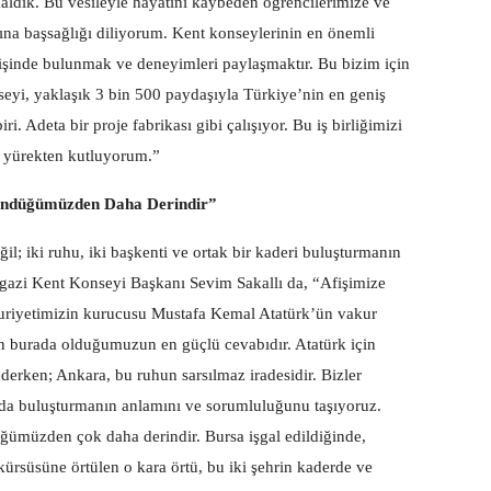
aldık. Bu vesileyle hayatını kaybeden öğrencilerimize ve
ına başsağlığı diliyorum. Kent konseylerinin en önemli
verişinde bulunmak ve deneyimleri paylaşmaktır. Bu bizim için
eyi, yaklaşık 3 bin 500 paydaşıyla Türkiye’nin en geniş
i. Adeta bir proje fabrikası gibi çalışıyor. Bu iş birliğimizi
i yürekten kutluyorum.”
ündüğümüzden Daha Derindir”
l; iki ruhu, iki başkenti ve ortak bir kaderi buluşturmanın
gazi Kent Konseyi Başkanı Sevim Sakallı da, “Afişimize
huriyetimizin kurucusu Mustafa Kemal Atatürk’ün vakur
n burada olduğumuzun en güçlü cevabıdır. Atatürk için
erken; Ankara, bu ruhun sarsılmaz iradesidir. Bizler
ında buluşturmanın anlamını ve sorumluluğunu taşıyoruz.
ğümüzden çok daha derindir. Bursa işgal edildiğinde,
ürsüsüne örtülen o kara örtü, bu iki şehrin kaderde ve