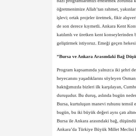
bazı programlarımızı ertelemek zorunda k
öğretmenimize Allah’tan rahmet, yakınlar
işlevi; ortak projeler üretmek, fikir alış
de son derece kıymetli. Ankara Kent Kons
katılımlı ve üretken kent konseylerinden bir
geliştirmek istiyoruz. Emeği geçen hekes
“Bursa ve Ankara Arasındaki Bağ Düş
Program kapsamında yalnızca iki şehri deği
heyecanını yaşadıklarını söyleyen Osman
baktığımızda bizleri ilk karşılayan, Cum
duruşudur. Bu duruş, aslında bugün nede
Bursa, kurtuluşun manevi ruhunu temsil ed
bugün, bu iki büyük değeri aynı çatı alt
Bursa ile Ankara arasındaki bağ, düşündü
Ankara’da Türkiye Büyük Millet Meclisi k