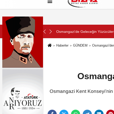
Hakkımızda
Künye
Çerez Politikası
SON DAKİKA:
ını Aldı
Konya Büyükşehir Zabıtası Toplu T
Haberler
GÜNDEM
Osmangazi'den 
Osmangaz
Osmangazi Kent Konseyi’nin ö