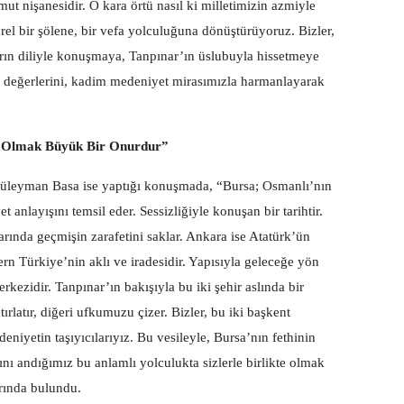
ut nişanesidir. O kara örtü nasıl ki milletimizin azmiyle
ürel bir şölene, bir vefa yolculuğuna dönüştürüyoruz. Bizler,
arın diliyle konuşmaya, Tanpınar’ın üslubuyla hissetmeye
değerlerini, kadim medeniyet mirasımızla harmanlayarak
kte Olmak Büyük Bir Onurdur”
üleyman Basa ise yaptığı konuşmada, “Bursa; Osmanlı’nın
anlayışını temsil eder. Sessizliğiyle konuşan bir tarihtir.
larında geçmişin zarafetini saklar. Ankara ise Atatürk’ün
n Türkiye’nin aklı ve iradesidir. Yapısıyla geleceğe yön
erkezidir. Tanpınar’ın bakışıyla bu iki şehir aslında bir
tırlatır, diğeri ufkumuzu çizer. Bizler, bu iki başkent
niyetin taşıyıcılarıyız. Bu vesileyle, Bursa’nın fethinin
nı andığımız bu anlamlı yolculukta sizlerle birlikte olmak
rında bulundu.