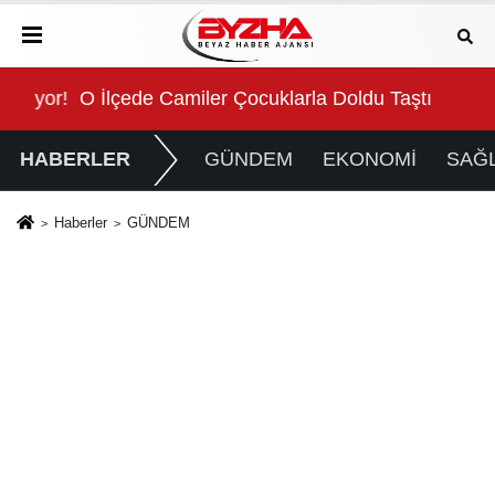
or!
O İlçede Camiler Çocuklarla Doldu Taştı
Büy
HABERLER
GÜNDEM
EKONOMİ
SAĞL
Haberler
GÜNDEM