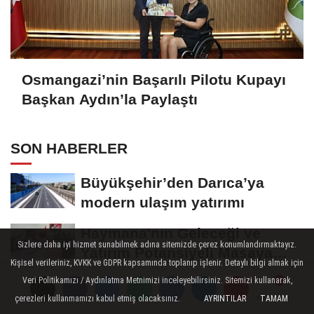
Osmangazi’nin Başarılı Pilotu Kupayı
Başkan Aydın’la Paylaştı
SON HABERLER
Büyükşehir’den Darıca’ya
modern ulaşım yatırımı
Haymana'nın Geleceği ve
Sizlere daha iyi hizmet sunabilmek adına sitemizde çerez konumlandırmaktayız.
Yatırım Potansiyeli Masaya
Kişisel verileriniz, KVKK ve GDPR kapsamında toplanıp işlenir. Detaylı bilgi almak için
Yatırıldı
Veri Politikamızı / Aydınlatma Metnimizi inceleyebilirsiniz. Sitemizi kullanarak,
Manisa Büyükşehir Belediyesi
çerezleri kullanmamızı kabul etmiş olacaksınız.
AYRINTILAR
TAMAM
Yorumlar
Yorumlar
“Sağlıklı İşyeri” Sertifikasını...