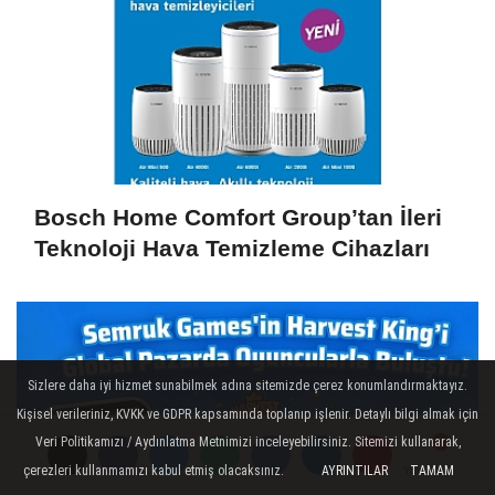
Bosch Home Comfort Group’tan İleri
Teknoloji Hava Temizleme Cihazları
Sizlere daha iyi hizmet sunabilmek adına sitemizde çerez konumlandırmaktayız.
Kişisel verileriniz, KVKK ve GDPR kapsamında toplanıp işlenir. Detaylı bilgi almak için
Veri Politikamızı / Aydınlatma Metnimizi inceleyebilirsiniz. Sitemizi kullanarak,
çerezleri kullanmamızı kabul etmiş olacaksınız.
AYRINTILAR
TAMAM
Yorumlar
Yorumlar