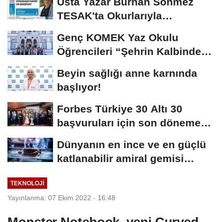
Usta Yazar Burhan Sönmez
TESAK'ta Okurlarıyla
Buluşuyor
Genç KOMEK Yaz Okulu
Öğrencileri “Şehrin Kalbinde
Yolculuk” Yaptı
Beyin sağlığı anne karnında
başlıyor!
Forbes Türkiye 30 Altı 30
başvuruları için son dönemece
girildi!
Dünyanın en ince ve en güçlü
katlanabilir amiral gemisi
HONOR Magic...
TEKNOLOJİ
Yayınlanma: 07 Ekim 2022 - 16:48