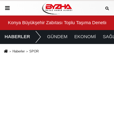
etimlerini Sürdürüyor
2 milyona yakın aday bu testi çözdü…
Url
HABERLER
GÜNDEM
EKONOMİ
SAĞL
Haberler
SPOR