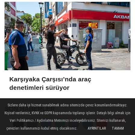
Karşıyaka Çarşısı’nda araç
denetimleri sürüyor
Sizlere daha iyi hizmet sunabilmek adına sitemizde çerez konumlandırmaktayız.
SON HABERLER
Kişisel verileriniz, KVKK ve GDPR kapsamında toplanıp işlenir. Detaylı bilgi almak için
Veri Politikamızı / Aydınlatma Metnimizi inceleyebilirsiniz. Sitemizi kullanarak,
Bilgesu Erenus Son
çerezleri kullanmamızı kabul etmiş olacaksınız.
AYRINTILAR
TAMAM
Yorumlar
Yorumlar
Yolculuğuna Uğurlandı