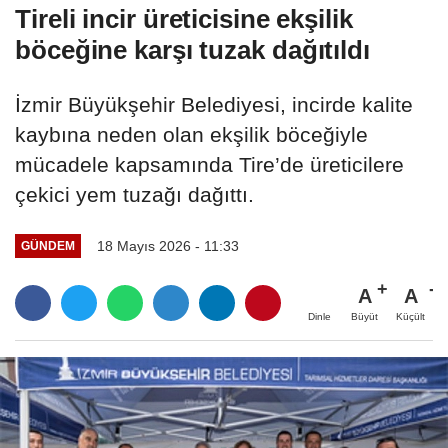
Tireli incir üreticisine ekşilik
böceğine karşı tuzak dağıtıldı
İzmir Büyükşehir Belediyesi, incirde kalite
kaybına neden olan ekşilik böceğiyle
mücadele kapsamında Tire’de üreticilere
çekici yem tuzağı dağıttı.
18 Mayıs 2026 - 11:33
GÜNDEM
A
A
Büyüt
Küçült
Dinle