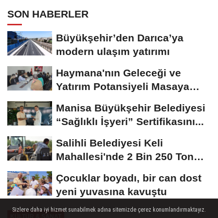
SON HABERLER
Büyükşehir’den Darıca’ya
modern ulaşım yatırımı
Haymana'nın Geleceği ve
Yatırım Potansiyeli Masaya
Yatırıldı
Manisa Büyükşehir Belediyesi
“Sağlıklı İşyeri” Sertifikasını...
Salihli Belediyesi Keli
Mahallesi'nde 2 Bin 250 Ton
Sıcak Asfalt Çalışmasını...
Çocuklar boyadı, bir can dost
yeni yuvasına kavuştu
Sizlere daha iyi hizmet sunabilmek adına sitemizde çerez konumlandırmaktayız.
KÜLTÜR & SANAT