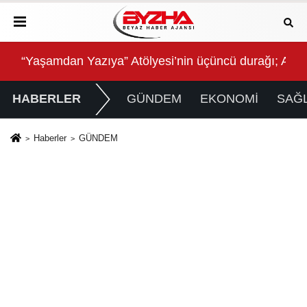
ikcan Parkı’nda Vatandaşlarla Bir Araya Geldi
“Yaşamdan Yazıya” Atölyesi’nin üçüncü durağı; Aşk
QNB
HABERLER
GÜNDEM
EKONOMİ
SAĞL
Haberler
GÜNDEM