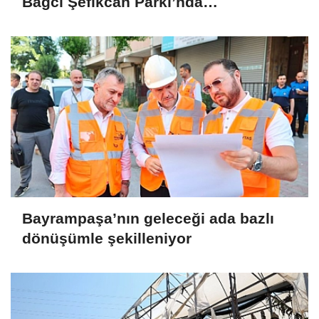
Bağcı Şefikcan Parkı’nda
Vatandaşlarla Bir Araya Geldi
Bayrampaşa’nın geleceği ada bazlı
dönüşümle şekilleniyor