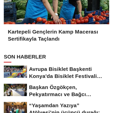
Kartepeli Gençlerin Kamp Macerası
Sertifikayla Taçlandı
SON HABERLER
Avrupa Bisiklet Başkenti
Konya'da Bisiklet Festivali
Heyecanı Başladı
Başkan Özgökçen,
Pekyatırmacı ve Bağcı
Şefikcan Parkı’nda...
“Yaşamdan Yazıya”
Atölyesi’nin üçüncü durağı;