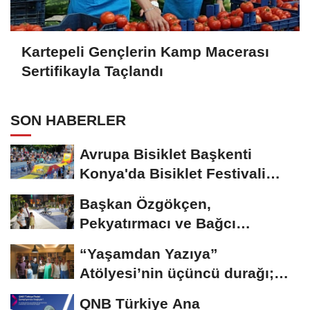
Kartepeli Gençlerin Kamp Macerası
Sertifikayla Taçlandı
SON HABERLER
Avrupa Bisiklet Başkenti
Konya'da Bisiklet Festivali
Heyecanı Başladı
Başkan Özgökçen,
Pekyatırmacı ve Bağcı
Şefikcan Parkı’nda...
“Yaşamdan Yazıya”
Atölyesi’nin üçüncü durağı;
Aşk
QNB Türkiye Ana