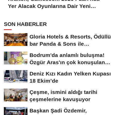
Yer Alacak Oyunlarına Dair Yeni
Ayrıntıları Paylaştı
SON HABERLER
Gloria Hotels & Resorts, Ödüllü
bar Panda & Sons ile
unutulmaz bir...
Bodrum'da anlamlı buluşma!
Özgür Aras'ın çok konuşulan
kitabı...
Deniz Kızı Kadın Yelken Kupası
18 Ekim’de
Çeşme, ismini aldığı tarihi
çeşmelerine kavuşuyor
Başkan Şadi Özdemir,