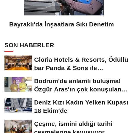
Bayraklı'da İnşaatlara Sıkı Denetim
SON HABERLER
Gloria Hotels & Resorts, Ödüllü
bar Panda & Sons ile
unutulmaz bir...
Bodrum'da anlamlı buluşma!
Özgür Aras'ın çok konuşulan
kitabı...
Deniz Kızı Kadın Yelken Kupası
18 Ekim’de
Çeşme, ismini aldığı tarihi
çeşmelerine kavuşuyor