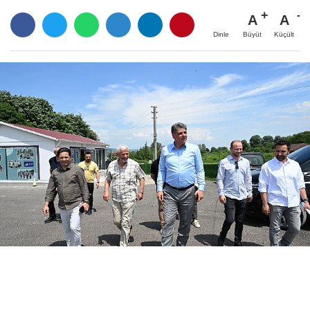
A
A
Büyüt
Küçült
Dinle