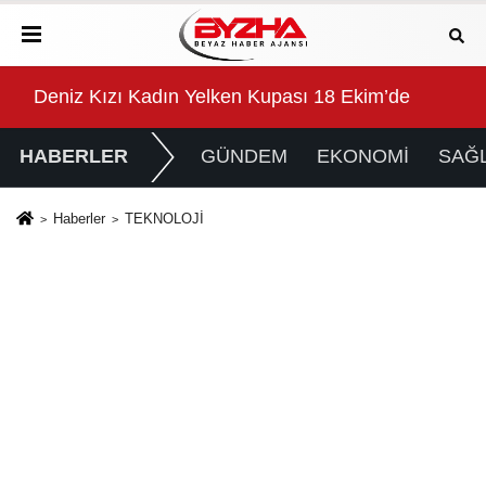
Attı
k konuşulan kitabı yeni baskısını Titanic Luxury Collect
Deniz Kızı Kadın Yelken Kupası 18 Ekim’de
Çeş
HABERLER
GÜNDEM
EKONOMİ
SAĞL
Haberler
TEKNOLOJİ