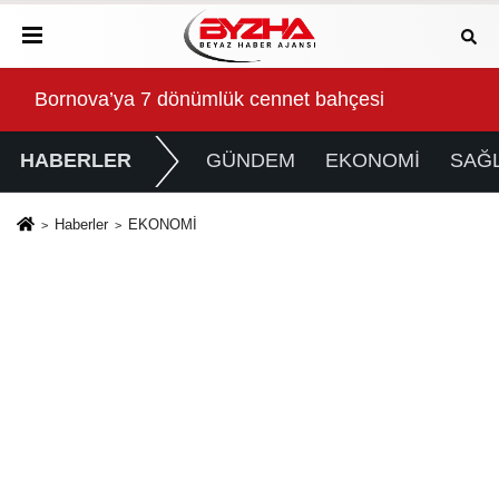
hçesi
Gökeyüp Mahallesi'nin Su Sorunu Çözüme
HABERLER
GÜNDEM
EKONOMİ
SAĞL
Haberler
EKONOMİ