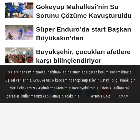
Gökeyüp Mahallesi'nin Su
Sorunu Çözüme Kavuşturuldu
Süper Enduro’da start Başkan
Büyükakın’dan
Büyükşehir, çocukları afetlere
karşı bilinçlendiriyor
Sizlere daha iyi hizmet sunabilmek adına sitemizde çerez konumlandırmaktayız.
EĞİTİM
Kişisel verileriniz, KVKK ve GDPR kapsamında toplanıp işlenir. Detaylı bilgi almak için
Yayınlanma: 17 Ekim 2022 - 10:06
Veri Politikamızı / Aydınlatma Metnimizi inceleyebilirsiniz. Sitemizi kullanarak,
çerezleri kullanmamızı kabul etmiş olacaksınız.
AYRINTILAR
TAMAM
Yorumlar
Yorumlar
Watsons'tan Alacağınız Her Veet
ile Koruncukların Eğitimine
Destek Olun
Kadınların hayatları boyunca özgüvenle