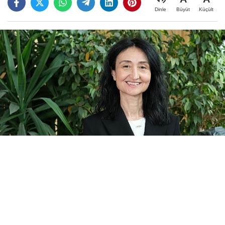
Büyüt
Küçült
Dinle