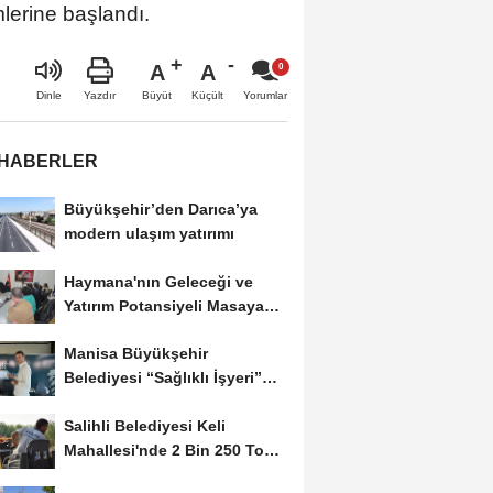
mlerine başlandı.
A
A
Büyüt
Küçült
Dinle
Yazdır
Yorumlar
 HABERLER
Büyükşehir’den Darıca’ya
modern ulaşım yatırımı
Haymana'nın Geleceği ve
Yatırım Potansiyeli Masaya
Yatırıldı
Manisa Büyükşehir
Belediyesi “Sağlıklı İşyeri”
Sertifikasını...
Salihli Belediyesi Keli
Mahallesi'nde 2 Bin 250 Ton
Sıcak Asfalt Çalışmasını...