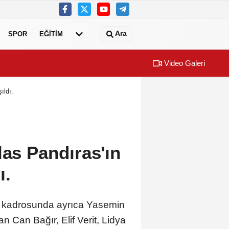
Ara
SPOR
EĞİTİM
Video Galeri
ıldı.
las Pandıras'ın
ı.
cu kadrosunda ayrıca Yasemin
Can Bağır, Elif Verit, Lidya