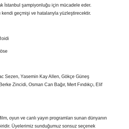
rak İstanbul şampiyonluğu için mücadele eder.
 kendi geçmişi ve hatalarıyla yüzleştirecektir.
Roidi
Köse
rac Sezen, Yasemin Kay Allen, Gökçe Güneş
rke Zincidi, Osman Can Bağır, Mert Fındıkçı, Elif
zi, film, oyun ve canlı yayın programları sunan dünyanın
biridir. Üyelerimiz sunduğumuz sonsuz seçenek