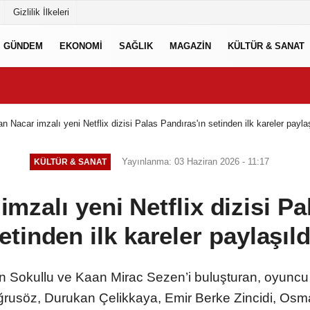
Gizlilik İlkeleri
GÜNDEM
EKONOMİ
SAĞLIK
MAGAZİN
KÜLTÜR & SANAT
n Nacar imzalı yeni Netflix dizisi Palas Pandıras'ın setinden ilk kareler paylaş
Yayınlanma: 03 Haziran 2026 - 11:17
KÜLTÜR & SANAT
mzalı yeni Netflix dizisi Pa
etinden ilk kareler paylaşıld
irkan Sokullu ve Kaan Mirac Sezen’i buluşturan, oyun
usöz, Durukan Çelikkaya, Emir Berke Zincidi, Osman 