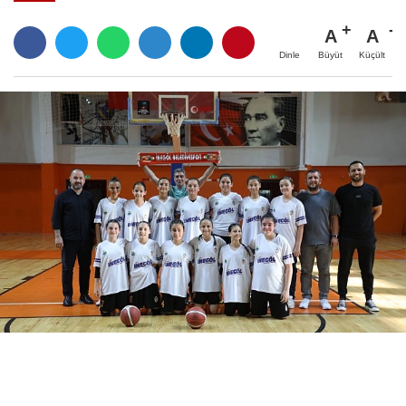
A
A
Büyüt
Küçült
Dinle