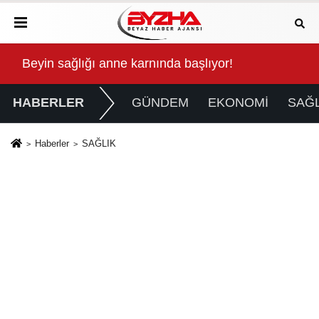
Kalbinde Yolculuk” Yaptı
Beyin sağlığı anne karnında başlıyor!
For
HABERLER
GÜNDEM
EKONOMİ
SAĞL
Haberler
SAĞLIK