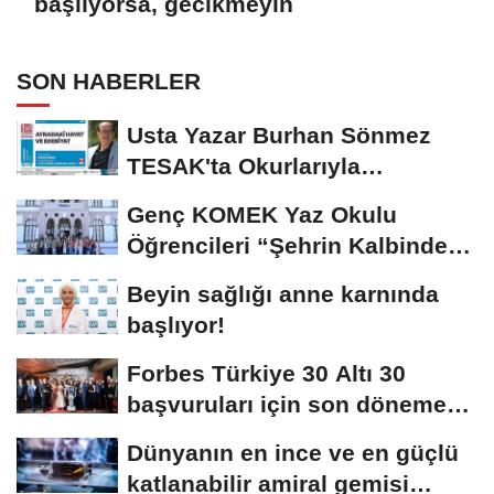
başlıyorsa, gecikmeyin
SON HABERLER
Usta Yazar Burhan Sönmez
TESAK'ta Okurlarıyla
Buluşuyor
Genç KOMEK Yaz Okulu
Öğrencileri “Şehrin Kalbinde
Yolculuk” Yaptı
Beyin sağlığı anne karnında
başlıyor!
Forbes Türkiye 30 Altı 30
başvuruları için son dönemece
girildi!
Dünyanın en ince ve en güçlü
katlanabilir amiral gemisi