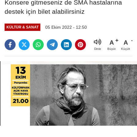
Konsere gitmeseniz de SMA hastalarına
destek için bilet alabilirsiniz
05 Ekim 2022 - 12:50
KÜLTÜR & SANAT
A
A
Büyüt
Küçült
Dinle