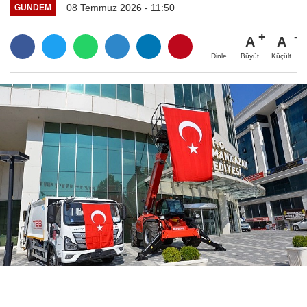
08 Temmuz 2026 - 11:50
GÜNDEM
A
A
Büyüt
Küçült
Dinle