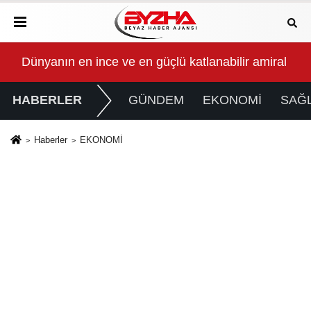
n dönemece girildi!
Dünyanın en ince ve en güçlü katlanabilir amiral 
Mal
HABERLER
GÜNDEM
EKONOMİ
SAĞL
Haberler
EKONOMİ