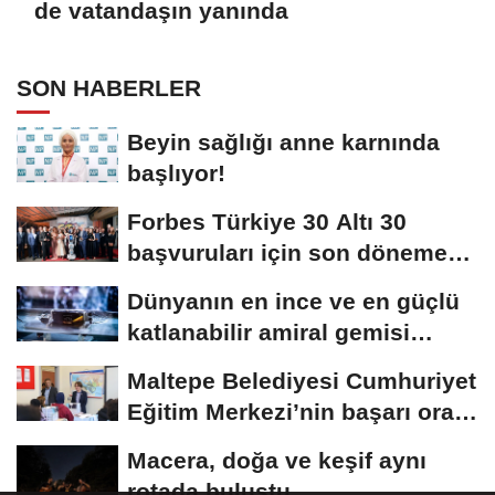
de vatandaşın yanında
SON HABERLER
Beyin sağlığı anne karnında
başlıyor!
Forbes Türkiye 30 Altı 30
başvuruları için son dönemece
girildi!
Dünyanın en ince ve en güçlü
katlanabilir amiral gemisi
HONOR Magic...
Maltepe Belediyesi Cumhuriyet
Eğitim Merkezi’nin başarı oranı
yüzde...
Macera, doğa ve keşif aynı
rotada buluştu