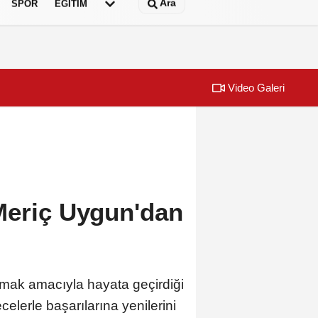
Ara
SPOR
EĞİTİM
Video Galeri
 başvuruları için son dönemece girildi!
Dünyanın en i
Meriç Uygun'dan
unmak amacıyla hayata geçirdiği
elerle başarılarına yenilerini