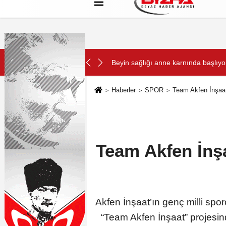
Hakkımızda
Künye
Çerez Politikası
SON DAKİKA:
binde Yolculuk” Yaptı
Beyin sağlığı anne karnında başlıyo
Haberler
SPOR
Team Akfen İnşaat
Team Akfen İnş
Akfen İnşaat’ın genç milli spo
“Team Akfen İnşaat” projesind