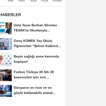
Büyüt
Küçült
Dinle
Yazdır
Yorumlar
 HABERLER
Usta Yazar Burhan Sönmez
TESAK'ta Okurlarıyla
Buluşuyor
Genç KOMEK Yaz Okulu
Öğrencileri “Şehrin Kalbinde
Yolculuk” Yaptı
Beyin sağlığı anne karnında
başlıyor!
Forbes Türkiye 30 Altı 30
başvuruları için son
dönemece girildi!
Dünyanın en ince ve en
güçlü katlanabilir amiral
gemisi HONOR Magic...