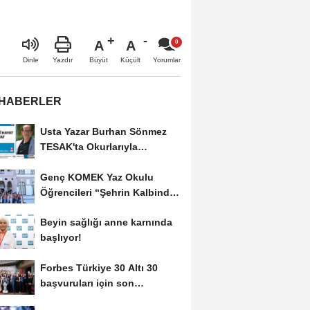
A
A
Büyüt
Küçült
Dinle
Yazdır
Yorumlar
 HABERLER
Usta Yazar Burhan Sönmez
TESAK'ta Okurlarıyla
Buluşuyor
Genç KOMEK Yaz Okulu
Öğrencileri “Şehrin Kalbinde
Yolculuk” Yaptı
Beyin sağlığı anne karnında
başlıyor!
Forbes Türkiye 30 Altı 30
başvuruları için son
dönemece girildi!