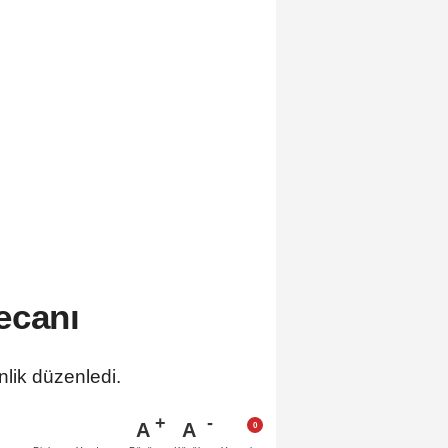
ecanı
nlik düzenledi.
A
A