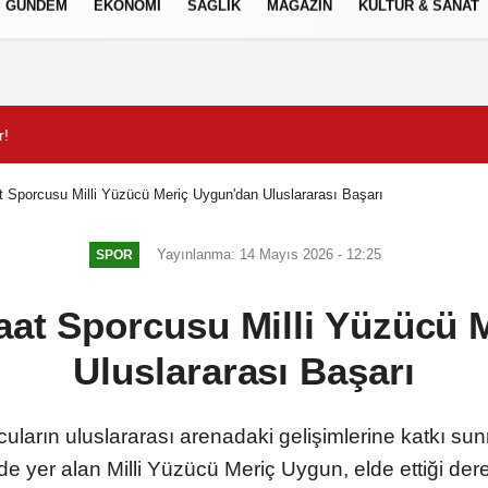
GÜNDEM
EKONOMİ
SAĞLIK
MAGAZİN
KÜLTÜR & SANAT
Gizlilik İlkeleri
r!
Forbes Türkiye 30 Altı 30
 Sporcusu Milli Yüzücü Meriç Uygun'dan Uluslararası Başarı
Yayınlanma: 14 Mayıs 2026 - 12:25
SPOR
aat Sporcusu Milli Yüzücü 
Uluslararası Başarı
rcuların uluslararası arenadaki gelişimlerine katkı s
e yer alan Milli Yüzücü Meriç Uygun, elde ettiği derec