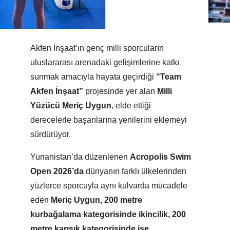
Akfen İnşaat’ın genç milli sporcuların
uluslararası arenadaki gelişimlerine katkı
sunmak amacıyla hayata geçirdiği
“Team
Akfen İnşaat”
projesinde yer alan
Milli
Yüzücü Meriç Uygun
, elde ettiği
derecelerle başarılarına yenilerini eklemeyi
sürdürüyor.
Yunanistan’da düzenlenen
Acropolis Swim
Open 2026’da
dünyanın farklı ülkelerinden
yüzlerce sporcuyla aynı kulvarda mücadele
eden
Meriç Uygun, 200 metre
kurbağalama kategorisinde ikincilik, 200
metre karışık kategorisinde ise