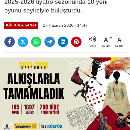
2025-2026 tiyatro sezonunda 10 yeni
oyunu seyirciyle buluşturdu.
27 Haziran 2026 - 14:47
KÜLTÜR & SANAT
A
A
Büyüt
Küçült
Dinle