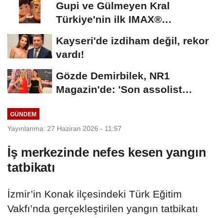
Gupi ve Gülmeyen Kral
Türkiye'nin ilk IMAX®
animasyon filmi oluyor
Kayseri'de izdiham değil, rekor
vardı!
Gözde Demirbilek, NR1
Magazin'de: 'Son assolist
olarak var olacağım!'...
GÜNDEM
Yayınlanma: 27 Haziran 2026 - 11:57
İş merkezinde nefes kesen yangın
tatbikatı
İzmir’in Konak ilçesindeki Türk Eğitim
Vakfı’nda gerçekleştirilen yangın tatbikatı