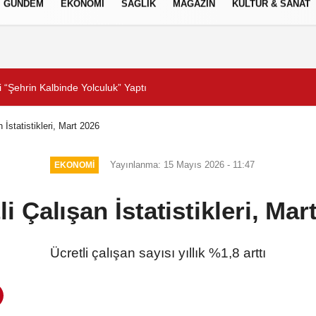
GÜNDEM
EKONOMİ
SAĞLIK
MAGAZİN
KÜLTÜR & SANAT
Gizlilik İlkeleri
r!
Forbes Türkiye 30 Altı 30
n İstatistikleri, Mart 2026
Yayınlanma: 15 Mayıs 2026 - 11:47
EKONOMİ
li Çalışan İstatistikleri, Mar
Ücretli çalışan sayısı yıllık %1,8 arttı