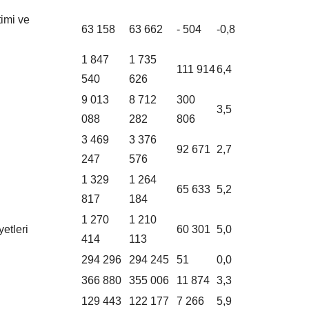
timi ve
63 158
63 662
- 504
-0,8
1 847
1 735
111 914
6,4
540
626
9 013
8 712
300
3,5
088
282
806
3 469
3 376
92 671
2,7
247
576
1 329
1 264
65 633
5,2
817
184
1 270
1 210
etleri
60 301
5,0
414
113
294 296
294 245
51
0,0
366 880
355 006
11 874
3,3
129 443
122 177
7 266
5,9