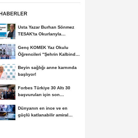
 HABERLER
Usta Yazar Burhan Sönmez
TESAK'ta Okurlarıyla
Buluşuyor
Genç KOMEK Yaz Okulu
Öğrencileri “Şehrin Kalbinde
Yolculuk” Yaptı
Beyin sağlığı anne karnında
başlıyor!
Forbes Türkiye 30 Altı 30
başvuruları için son
dönemece girildi!
Dünyanın en ince ve en
güçlü katlanabilir amiral
gemisi HONOR Magic...