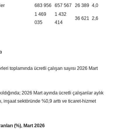
ler
683 956
657 567
26 389
4,0
1 469
1 432
36 621
2,6
035
414
ı
rleri toplamında ücretli çalışan sayısı 2026 Mart
kıldığında; 2026 Mart ayında ücretli çalışanlar aylık
 inşaat sektöründe %0,9 arttı ve ticaret-hizmet
ranları (%), Mart 2026