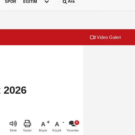
Ara
SPOR
EĞİTİM
Video Galeri
 başvuruları için son dönemece girildi!
Dünyanın en i
t 2026
A
A
Büyüt
Küçült
Dinle
Yazdır
Yorumlar