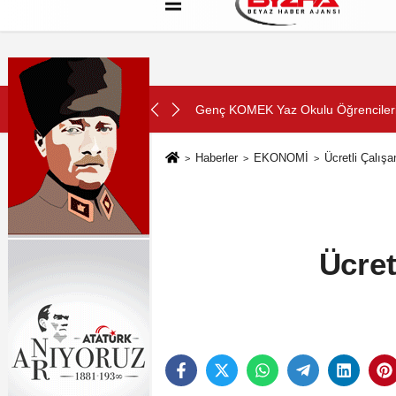
Hakkımızda
Künye
Çerez Politikası
SON DAKİKA:
binde Yolculuk” Yaptı
Beyin sağlığı anne karnında başlıyo
Haberler
EKONOMİ
Ücretli Çalışa
Ücret