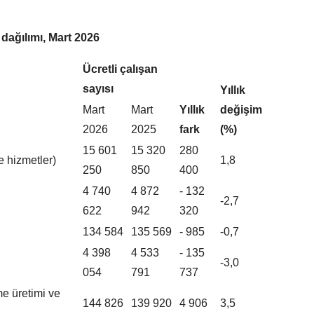
 dağılımı, Mart 2026
Ücretli çalışan
sayısı
Yıllık
Mart
Mart
Yıllık
değişim
2026
2025
fark
(%)
15 601
15 320
280
e hizmetler)
1,8
250
850
400
4 740
4 872
- 132
-2,7
622
942
320
134 584
135 569
- 985
-0,7
4 398
4 533
- 135
-3,0
054
791
737
me üretimi ve
144 826
139 920
4 906
3,5