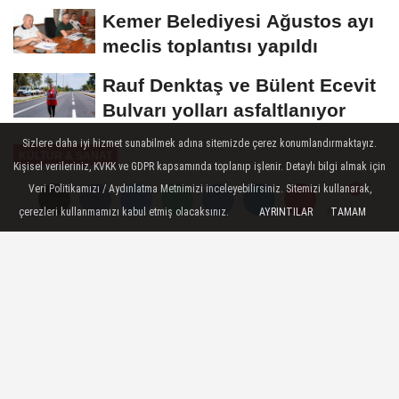
Kemer Belediyesi Ağustos ayı
meclis toplantısı yapıldı
Rauf Denktaş ve Bülent Ecevit
Bulvarı yolları asfaltlanıyor
Sizlere daha iyi hizmet sunabilmek adına sitemizde çerez konumlandırmaktayız.
KÜLTÜR & SANAT
Kişisel verileriniz, KVKK ve GDPR kapsamında toplanıp işlenir. Detaylı bilgi almak için
Yayınlanma: 10 Haziran 2026 - 13:30
Veri Politikamızı / Aydınlatma Metnimizi inceleyebilirsiniz. Sitemizi kullanarak,
çerezleri kullanmamızı kabul etmiş olacaksınız.
AYRINTILAR
TAMAM
Yorumlar
Yorumlar
İnegöl Belediyesi'nin Gitar Kursu
Kursiyerleri Sertifikalarını Aldı
İnegöl Belediyesi’nin düzenlediği
enstrüman kurslarında 8 aylık eğitim
sürecini tamamlayan kursiyerler, yıl sonu
enstrüman dinletisi ve sertifika töreni