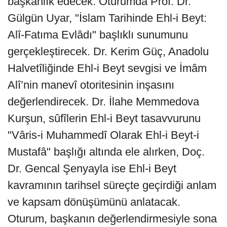
başkanlık edecek. Oturumda Prof. Dr.
Gülgün Uyar, "İslam Tarihinde Ehl-i Beyt:
Alî-Fatıma Evlâdı" başlıklı sunumunu
gerçekleştirecek. Dr. Kerim Güç, Anadolu
Halvetîliğinde Ehl-i Beyt sevgisi ve İmâm
Alî’nin manevî otoritesinin inşasını
değerlendirecek. Dr. İlahe Memmedova
Kurşun, sûfîlerin Ehl-i Beyt tasavvurunu
"Vâris-i Muhammedî Olarak Ehl-i Beyt-i
Mustafâ" başlığı altında ele alırken, Doç.
Dr. Gencal Şenyayla ise Ehl-i Beyt
kavramının tarihsel süreçte geçirdiği anlam
ve kapsam dönüşümünü anlatacak.
Oturum, başkanın değerlendirmesiyle sona