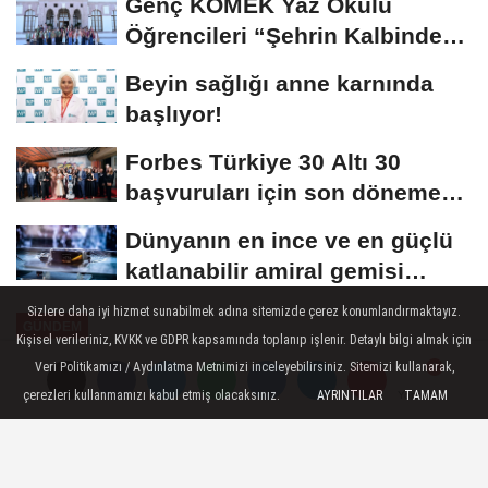
Genç KOMEK Yaz Okulu
Öğrencileri “Şehrin Kalbinde
Yolculuk” Yaptı
Beyin sağlığı anne karnında
başlıyor!
Forbes Türkiye 30 Altı 30
başvuruları için son dönemece
girildi!
Dünyanın en ince ve en güçlü
katlanabilir amiral gemisi
HONOR Magic...
Sizlere daha iyi hizmet sunabilmek adına sitemizde çerez konumlandırmaktayız.
GÜNDEM
Kişisel verileriniz, KVKK ve GDPR kapsamında toplanıp işlenir. Detaylı bilgi almak için
Yayınlanma: 22 Haziran 2026 - 13:16
Veri Politikamızı / Aydınlatma Metnimizi inceleyebilirsiniz. Sitemizi kullanarak,
çerezleri kullanmamızı kabul etmiş olacaksınız.
AYRINTILAR
TAMAM
Yorumlar
Yorumlar
Büyükşehir zabıtasından
'Dumansız plaj' uygulaması
denetimi