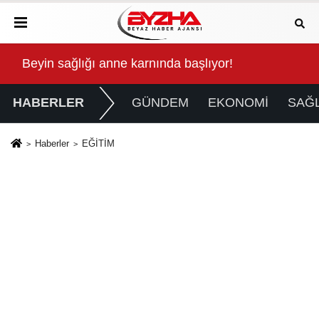
Kalbinde Yolculuk” Yaptı
Beyin sağlığı anne karnında başlıyor!
For
HABERLER
GÜNDEM
EKONOMİ
SAĞL
Haberler
EĞİTİM