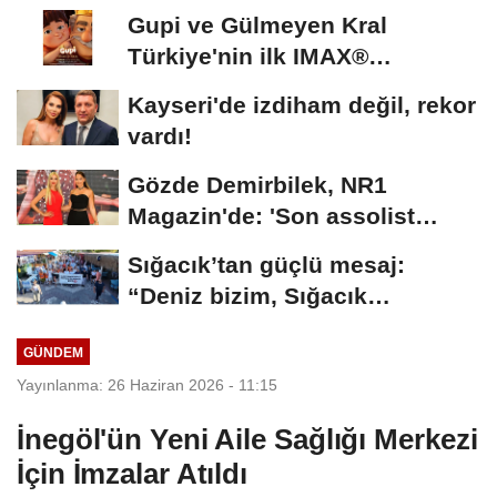
Gupi ve Gülmeyen Kral
Türkiye'nin ilk IMAX®
animasyon filmi oluyor
Kayseri'de izdiham değil, rekor
vardı!
Gözde Demirbilek, NR1
Magazin'de: 'Son assolist
olarak var olacağım!'...
Sığacık’tan güçlü mesaj:
“Deniz bizim, Sığacık
hepimizin”
GÜNDEM
Yayınlanma: 26 Haziran 2026 - 11:15
İnegöl'ün Yeni Aile Sağlığı Merkezi
İçin İmzalar Atıldı