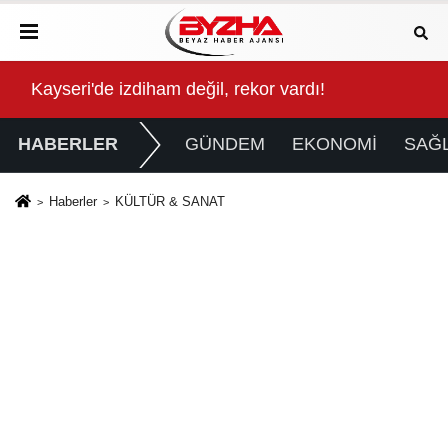
Gözde Demirbilek, NR1 Magazin'de: 'Son assolist ol
Sığ
HABERLER
GÜNDEM
EKONOMİ
SAĞL
Haberler
KÜLTÜR & SANAT