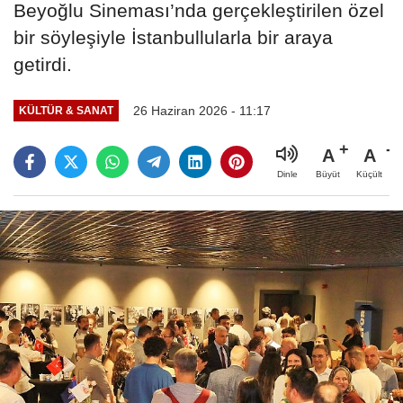
Beyoğlu Sineması’nda gerçekleştirilen özel
bir söyleşiyle İstanbullularla bir araya
getirdi.
26 Haziran 2026 - 11:17
KÜLTÜR & SANAT
A
A
Büyüt
Küçült
Dinle