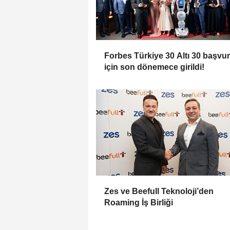
Forbes Türkiye 30 Altı 30 başvur
için son dönemece girildi!
Zes ve Beefull Teknoloji’den
Roaming İş Birliği