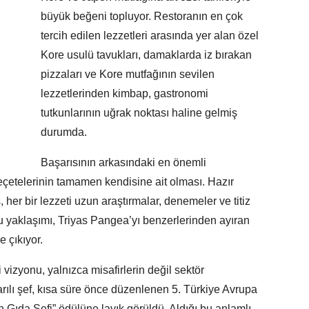
büyük beğeni topluyor. Restoranın en çok
tercih edilen lezzetleri arasında yer alan özel
Kore usulü tavukları, damaklarda iz bırakan
pizzaları ve Kore mutfağının sevilen
lezzetlerinden kimbap, gastronomi
tutkunlarının uğrak noktası haline gelmiş
durumda.
Başarısının arkasındaki en önemli
reçetelerinin tamamen kendisine ait olması. Hazır
 her bir lezzeti uzun araştırmalar, denemeler ve titiz
 yaklaşımı, Triyas Pangea’yı benzerlerinden ayıran
e çıkıyor.
vizyonu, yalnızca misafirlerin değil sektör
şarılı şef, kısa süre önce düzenlenen 5. Türkiye Avrupa
 Gıda Şefi” ödülüne layık görüldü. Aldığı bu anlamlı