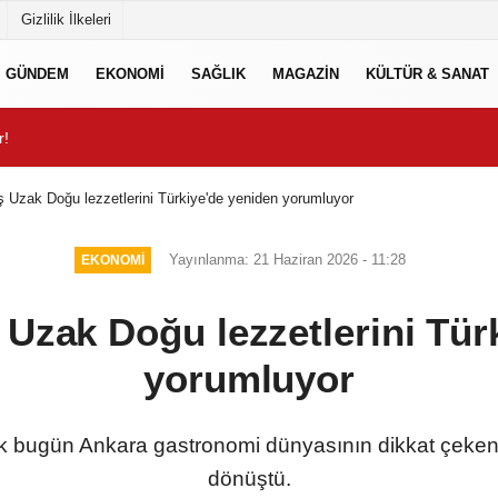
Gizlilik İlkeleri
GÜNDEM
EKONOMİ
SAĞLIK
MAGAZİN
KÜLTÜR & SANAT
r!
Forbes Türkiye 30 Altı 30
ş Uzak Doğu lezzetlerini Türkiye'de yeniden yorumluyor
Yayınlanma: 21 Haziran 2026 - 11:28
EKONOMİ
 Uzak Doğu lezzetlerini Tür
yorumluyor
uk bugün Ankara gastronomi dünyasının dikkat çeken 
dönüştü.