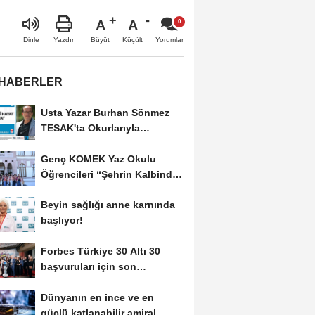
A
A
Büyüt
Küçült
Dinle
Yazdır
Yorumlar
 HABERLER
Usta Yazar Burhan Sönmez
TESAK'ta Okurlarıyla
Buluşuyor
Genç KOMEK Yaz Okulu
Öğrencileri “Şehrin Kalbinde
Yolculuk” Yaptı
Beyin sağlığı anne karnında
başlıyor!
Forbes Türkiye 30 Altı 30
başvuruları için son
dönemece girildi!
Dünyanın en ince ve en
güçlü katlanabilir amiral