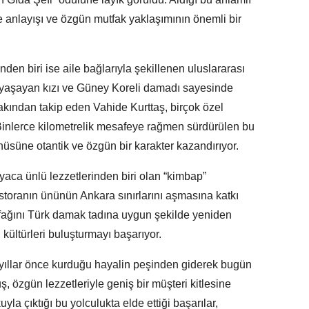
te anlayışı ve özgün mutfak yaklaşımının önemli bir
den biri ise aile bağlarıyla şekillenen uluslararası
yaşayan kızı ve Güney Koreli damadı sayesinde
kından takip eden Vahide Kurttaş, birçok özel
or. Binlerce kilometrelik mesafeye rağmen sürdürülen bu
üsüne otantik ve özgün bir karakter kazandırıyor.
aca ünlü lezzetlerinden biri olan “kimbap”
restoranın ününün Ankara sınırlarını aşmasına katkı
fağını Türk damak tadına uygun şekilde yeniden
 kültürleri buluşturmayı başarıyor.
, yıllar önce kurduğu hayalin peşinden giderek bugün
 özgün lezzetleriyle geniş bir müşteri kitlesine
la çıktığı bu yolculukta elde ettiği başarılar,