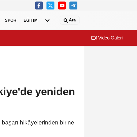
Ara
SPOR
EĞİTİM
Video Galeri
 başvuruları için son dönemece girildi!
Dünyanın en i
kiye'de yeniden
başarı hikâyelerinden birine