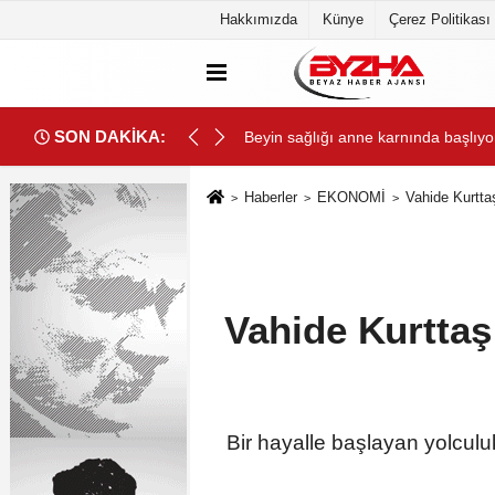
Hakkımızda
Künye
Çerez Politikası
SON DAKİKA:
binde Yolculuk” Yaptı
Beyin sağlığı anne karnında başlıyo
Haberler
EKONOMİ
Vahide Kurtta
Vahide Kurttaş
Bir hayalle başlayan yolcul