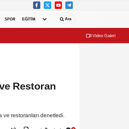
Ara
SPOR
EĞİTİM
Video Galeri
’nda müzik ziyafeti
Konya Bisiklet
 ve Restoran
ve restoranları denetledi.