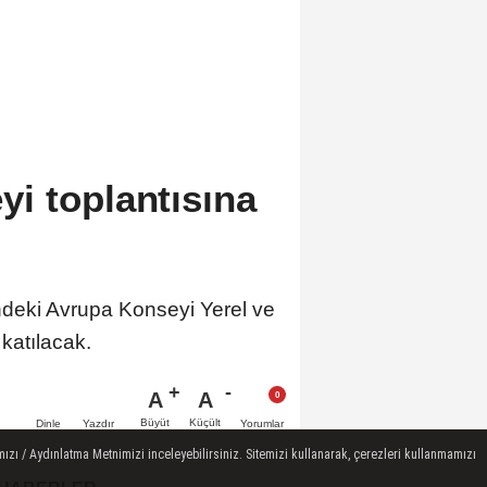
i toplantısına
ndeki Avrupa Konseyi Yerel ve
katılacak.
A
A
Büyüt
Küçült
Dinle
Yazdır
Yorumlar
ızı / Aydınlatma Metnimizi inceleyebilirsiniz. Sitemizi kullanarak, çerezleri kullanmamızı