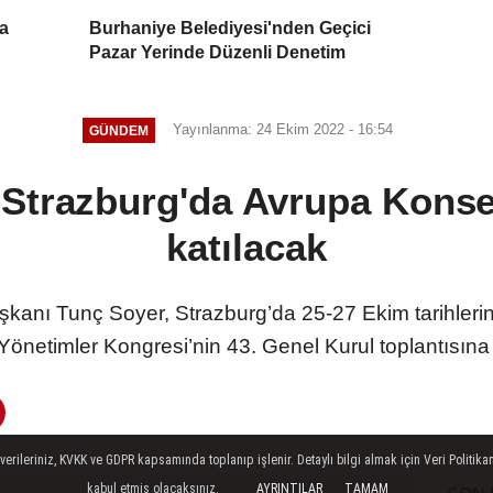
ta
Burhaniye Belediyesi'nden Geçici
Pazar Yerinde Düzenli Denetim
Yayınlanma: 24 Ekim 2022 - 16:54
GÜNDEM
Strazburg'da Avrupa Konsey
katılacak
şkanı Tunç Soyer, Strazburg’da 25-27 Ekim tarihleri
Yönetimler Kongresi’nin 43. Genel Kurul toplantısına 
ileriniz, KVKK ve GDPR kapsamında toplanıp işlenir. Detaylı bilgi almak için Veri Politikam
kabul etmiş olacaksınız.
AYRINTILAR
TAMAM