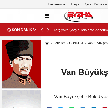
Hakkımızda
Künye
Çerez Politikası
SON DAKİKA:
r
Hacamat herkese uygun bir tedavi d
Haberler
GÜNDEM
Van Büyükşehi
Van Büyükşe
Van Büyükşehir Belediyesi