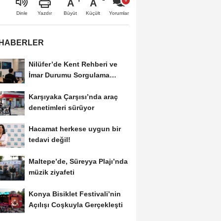
A
A
Büyüt
Küçült
Dinle
Yazdır
Yorumlar
 HABERLER
Nilüfer’de Kent Rehberi ve
İmar Durumu Sorgulama
yenilendi
Karşıyaka Çarşısı’nda araç
denetimleri sürüyor
Hacamat herkese uygun bir
tedavi değil!
Maltepe’de, Süreyya Plajı’nda
müzik ziyafeti
Konya Bisiklet Festivali’nin
Açılışı Coşkuyla Gerçekleşti