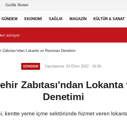
Gizlilik İlkeleri
GÜNDEM
EKONOMİ
SAĞLIK
MAGAZİN
KÜLTÜR & SANAT
eğil!
Maltepe’de, Süreyya Plajı
r Zabıtası'ndan Lokanta ve Restoran Denetimi
Yayınlanma: 24 Ekim 2022 - 16:56
GÜNDEM
hir Zabıtası'ndan Lokanta
Denetimi
, kentte yeme içme sektöründe hizmet veren lokanta 