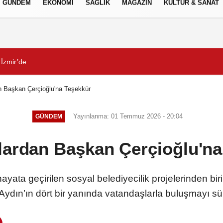
GÜNDEM
EKONOMİ
SAĞLIK
MAGAZİN
KÜLTÜR & SANAT
Gizlilik İlkeleri
İzmir’de
İzmir Yurttaş Meclisi 15 i
n Başkan Çerçioğlu'na Teşekkür
Yayınlanma: 01 Temmuz 2026 - 20:04
GÜNDEM
lardan Başkan Çerçioğlu'na
ata geçirilen sosyal belediyecilik projelerinden biri
e Aydın’ın dört bir yanında vatandaşlarla buluşmayı sü