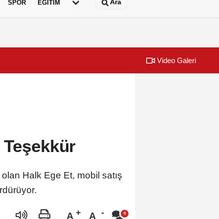
Ara
SPOR
EĞİTİM
Video Galeri
lçeye ulaştı
İzmir İtfaiyesi
 Teşekkür
 olan Halk Ege Et, mobil satış
rdürüyor.
A
A