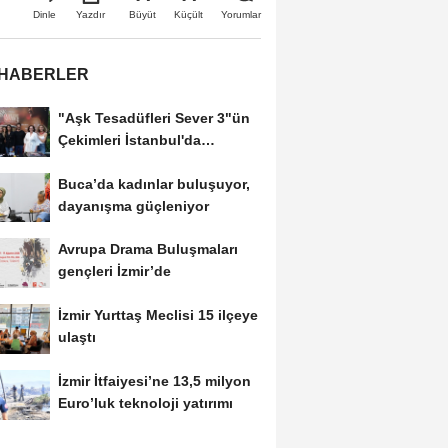
Büyüt
Küçült
Dinle
Yazdır
Yorumlar
 HABERLER
"Aşk Tesadüfleri Sever 3"ün
Çekimleri İstanbul'da
Tamamlandı!
Buca’da kadınlar buluşuyor,
dayanışma güçleniyor
Avrupa Drama Buluşmaları
gençleri İzmir’de
İzmir Yurttaş Meclisi 15 ilçeye
ulaştı
İzmir İtfaiyesi’ne 13,5 milyon
Euro’luk teknoloji yatırımı