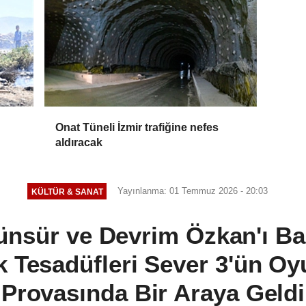
Onat Tüneli İzmir trafiğine nefes
aldıracak
Yayınlanma: 01 Temmuz 2026 - 20:03
KÜLTÜR & SANAT
nsür ve Devrim Özkan'ı Baş
k Tesadüfleri Sever 3'ün O
Provasında Bir Araya Geldi