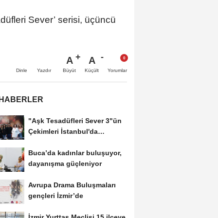
düfleri Sever’ serisi, üçüncü
A
A
Büyüt
Küçült
Dinle
Yazdır
Yorumlar
 HABERLER
"Aşk Tesadüfleri Sever 3"ün
Çekimleri İstanbul'da
Tamamlandı!
Buca’da kadınlar buluşuyor,
dayanışma güçleniyor
Avrupa Drama Buluşmaları
gençleri İzmir’de
İzmir Yurttaş Meclisi 15 ilçeye