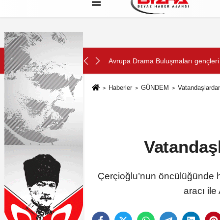
Hakkımızda
Künye
Çerez Politikası
SON DAKİKA:
iyor
Avrupa Drama Buluşmaları gençleri 
Haberler
GÜNDEM
Vatandaşlarda
Vatandaş
Çerçioğlu’nun öncülüğünde hay
aracı il