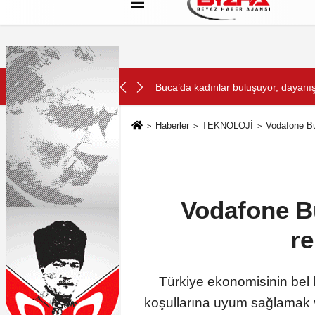
Hakkımızda
Künye
Çerez Politikası
SON DAKİKA:
iyor
Avrupa Drama Buluşmaları gençleri 
Haberler
TEKNOLOJİ
Vodafone Bu
Vodafone Bu
r
Türkiye ekonomisinin bel 
koşullarına uyum sağlamak v