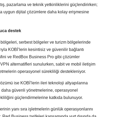
tış, pazarlama ve teknik yetkinliklerini güçlendirirken;
ına uygun dijital çözümlere daha kolay erişmesine
 uca destek
ölgeleri, serbest bölgeler ve turizm bölgelerinde
arıyla KOBİ’lerin kesintisiz ve güvenilir bağlantı
nk Mini ve RedBox Business Pro gibi çözümler
VPN alternatifleri sunulurken, sabit ve mobil iletişim
etmelerin operasyonel sürekliliği destekleniyor.
ümü ise KOBİ’lerin ileri teknoloji altyapılarına
ni daha güvenli yönetmelerine, operasyonel
rekliliğini güçlendirmelerine katkıda bulunuyor.
rinin yanı sıra işletmelerin günlük operasyonlarını
r. Red Business tarifeleri kapsamında yurt dışında da