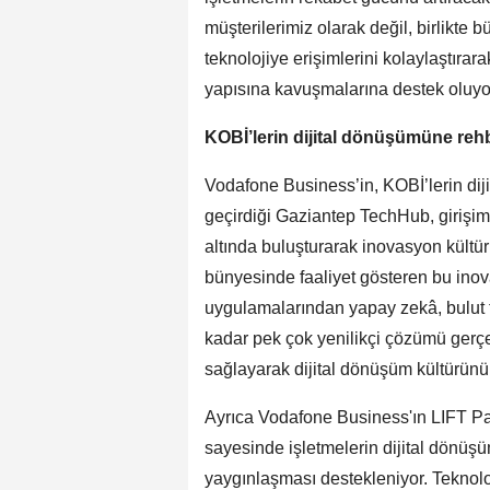
müşterilerimiz olarak değil, birlikte
teknolojiye erişimlerini kolaylaştırar
yapısına kavuşmalarına destek oluyo
KOBİ’lerin dijital dönüşümüne rehb
Vodafone Business’in, KOBİ’lerin dijit
geçirdiği Gaziantep TechHub, girişimcil
altında buluşturarak inovasyon kültü
bünyesinde faaliyet gösteren bu inova
uygulamalarından yapay zekâ, bulut tek
kadar pek çok yenilikçi çözümü ger
sağlayarak dijital dönüşüm kültürün
Ayrıca Vodafone Business'ın LIFT Par
sayesinde işletmelerin dijital dönüşü
yaygınlaşması destekleniyor. Teknoloj