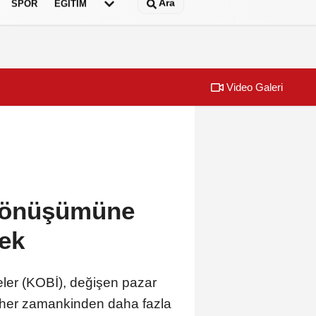
Ara
SPOR
EĞİTİM
Video Galeri
lçeye ulaştı
İzmir İtfaiyesi
l dönüşümüne
ek
eler (KOBİ), değişen pazar
e her zamankinden daha fazla