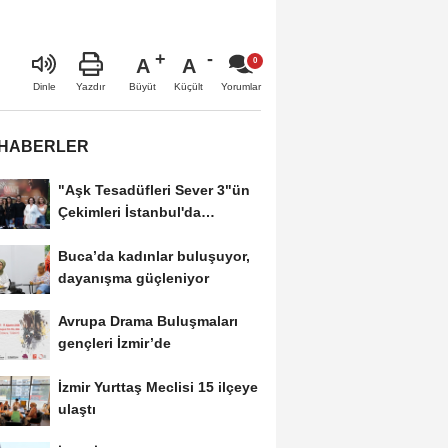
A
A
Büyüt
Küçült
Dinle
Yazdır
Yorumlar
 HABERLER
"Aşk Tesadüfleri Sever 3"ün
Çekimleri İstanbul'da
Tamamlandı!
Buca’da kadınlar buluşuyor,
dayanışma güçleniyor
Avrupa Drama Buluşmaları
gençleri İzmir’de
İzmir Yurttaş Meclisi 15 ilçeye
ulaştı