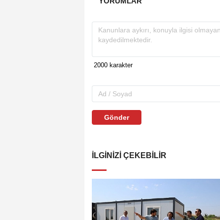
YORUMLAR
Gönder
İLGINIZI ÇEKEBILIR