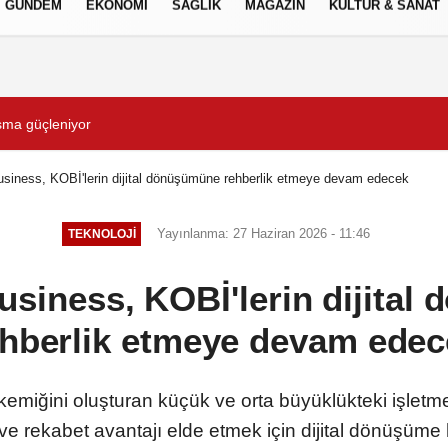
GÜNDEM
EKONOMİ
SAĞLIK
MAGAZİN
KÜLTÜR & SANAT
Gizlilik İlkeleri
İzmir’de
İzmir Yurttaş Meclisi 15 i
siness, KOBİ'lerin dijital dönüşümüne rehberlik etmeye devam edecek
Yayınlanma: 27 Haziran 2026 - 11:46
TEKNOLOJİ
siness, KOBİ'lerin dijita
ehberlik etmeye devam edec
kemiğini oluşturan küçük ve orta büyüklükteki işletm
e rekabet avantajı elde etmek için dijital dönüşüm