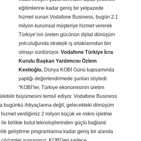
eğitimlerine kadar geniş bir yelpazede
hizmet sunan Vodafone Business, bugün 2.1
milyon kurumsal müşteriye hizmet vererek
Türkiye’nin üreten gücünün dijital dönüşüm
yolculuğunda stratejik iş ortaklarından biri
olmayı sürdürüyor.
Vodafone Türkiye İcra
Kurulu Başkan Yardımcısı Özlem
Kestioğlu
, Dünya KOBİ Günü kapsamında
yaptığı değerlendirmede şunları söyledi:
“KOBİ’ler, Türkiye ekonomisinin üretim
rülebilir büyümesini temsil ediyor. Vodafone Business
ca bugünkü ihtiyaçlarına değil, gelecekteki dönüşüm
 hizmet verdiğimiz 2 milyon küçük ve mikro işletme
ile birlikte bulut teknolojilerinden güçlü bağlantı
inlik geliştirme programlarına kadar geniş bir alanda
k çözümler sunuyoruz. KOBİ’leri sadece