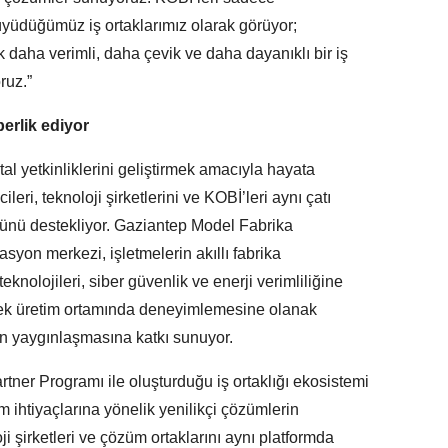
 büyüdüğümüz iş ortaklarımız olarak görüyor;
ak daha verimli, daha çevik ve daha dayanıklı bir iş
ruz.”
erlik ediyor
al yetkinliklerini geliştirmek amacıyla hayata
eri, teknoloji şirketlerini ve KOBİ’leri aynı çatı
rünü destekliyor. Gaziantep Model Fabrika
syon merkezi, işletmelerin akıllı fabrika
nolojileri, siber güvenlik ve enerji verimliliğine
çek üretim ortamında deneyimlemesine olanak
ün yaygınlaşmasına katkı sunuyor.
tner Programı ile oluşturduğu iş ortaklığı ekosistemi
m ihtiyaçlarına yönelik yenilikçi çözümlerin
i şirketleri ve çözüm ortaklarını aynı platformda