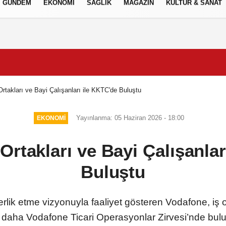
GÜNDEM
EKONOMİ
SAĞLIK
MAGAZİN
KÜLTÜR & SANAT
Gizlilik İlkeleri
Ortakları ve Bayi Çalışanları ile KKTC'de Buluştu
Yayınlanma: 05 Haziran 2026 - 18:00
EKONOMİ
Ortakları ve Bayi Çalışanla
Buluştu
derlik etme vizyonuyla faaliyet gösteren Vodafone, iş 
z daha Vodafone Ticari Operasyonlar Zirvesi’nde bulu