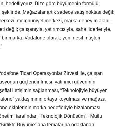
sini hedefliyoruz. Bize göre büyümenin formülü,
 şeklinde. Mağazalar artık sadece satış noktası değil:
merkezi, memnuniyet merkezi, marka deneyim alanı.
i değil; çalışanıyla, yatırımcısıyla, saha liderleriyle,
 bir marka. Vodafone olarak, yeni nesil müşteri
”
odafone Ticari Operasyonlar Zirvesi ile, çalışan
tivasyonun güçlendirilmesi, yatırımcı güveninin
 şeffaf iletişimin sağlanması, “Teknolojiyle büyüyen
fone” yaklaşımının ortaya koyulması ve mağaza
afone ekiplerinin marka hedefleriyle hizalanması
yönetimi tarafından “Teknolojik Dönüşüm”, “Mutlu
 “Birlikte Büyüme” ana temalarına odaklanan