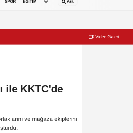
Ara
SPOR
EĞİTİM
Video Galeri
rı ile KKTC'de
ortaklarını ve mağaza ekiplerini
şturdu.