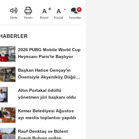
A
A
Büyüt
Küçült
Dinle
Yazdır
Yorumlar
 HABERLER
2026 PUBG Mobile World Cup
Heyecanı Paris'te Başlıyor
Başkan Hatice Gençay'ın
Önerisiyle Akyeniköy Düğün
Salonu Yıl...
Altın Portakal ödüllü
yönetmen jüri başkanı oldu
Kemer Belediyesi Ağustos
ayı meclis toplantısı yapıldı
Rauf Denktaş ve Bülent
Ecevit Bulvarı yolları