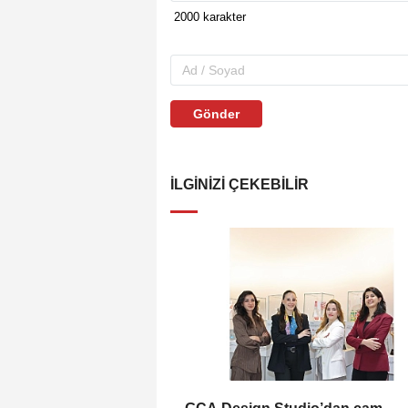
Gönder
İLGINIZI ÇEKEBILIR