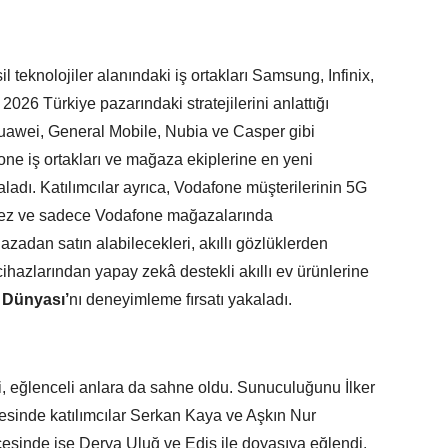
l teknolojiler alanındaki iş ortakları Samsung, Infinix,
2026 Türkiye pazarındaki stratejilerini anlattığı
uawei, General Mobile, Nubia ve Casper gibi
one iş ortakları ve mağaza ekiplerine en yeni
kaladı. Katılımcılar ayrıca, Vodafone müşterilerinin 5G
k kez ve sadece Vodafone mağazalarında
azadan satın alabilecekleri, akıllı gözlüklerden
cihazlarından yapay zekâ destekli akıllı ev ürünlerine
i Dünyası’
nı deneyimleme fırsatı yakaladı.
, eğlenceli anlara da sahne oldu. Sunuculuğunu İlker
ecesinde katılımcılar Serkan Kaya ve Aşkın Nur
ecesinde ise Derya Uluğ ve Edis ile doyasıya eğlendi.