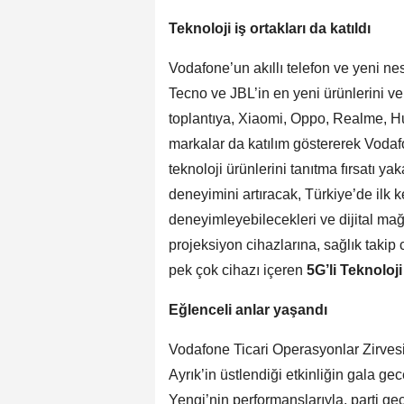
Teknoloji iş ortakları da katıldı
Vodafone’un akıllı telefon ve yeni nesi
Tecno ve JBL’in en yeni ürünlerini ve 
toplantıya, Xiaomi, Oppo, Realme, H
markalar da katılım göstererek Vodaf
teknoloji ürünlerini tanıtma fırsatı ya
deneyimini artıracak, Türkiye’de il
deneyimleyebilecekleri ve dijital mağ
projeksiyon cihazlarına, sağlık takip 
pek çok cihazı içeren
5G’li Teknoloj
Eğlenceli anlar yaşandı
Vodafone Ticari Operasyonlar Zirvesi
Ayrık’in üstlendiği etkinliğin gala g
Yengi’nin performanslarıyla, parti g