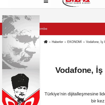
Hakkımızda
Künye
Çerez Politikası
6 Ağustos 2026, Perşembe
Haberler
EKONOMİ
Vodafone, İş 
Vodafone, İş 
Türkiye’nin dijitalleşmesine li
bir ke