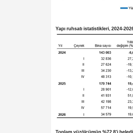
Yapı ruhsatı istatistikleri, 2024-202
Toplam yüzölçümün %72,8'i belediye