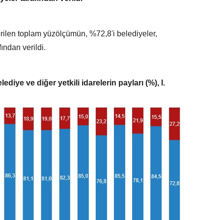
verilen toplam yüzölçümün, %72,8'i belediyeler,
fından verildi.
diye ve diğer yetkili idarelerin payları (%), I.