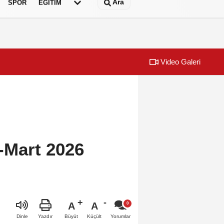
Ara
SPOR
EĞİTİM
Video Galeri
k-Mart 2026
A
A
Büyüt
Küçült
Dinle
Yazdır
Yorumlar