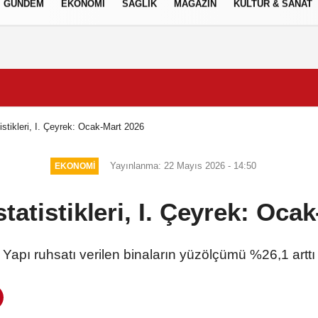
GÜNDEM
EKONOMİ
SAĞLIK
MAGAZİN
KÜLTÜR & SANAT
Gizlilik İlkeleri
tistikleri, I. Çeyrek: Ocak-Mart 2026
Yayınlanma: 22 Mayıs 2026 - 14:50
EKONOMİ
İstatistikleri, I. Çeyrek: Oca
Yapı ruhsatı verilen binaların yüzölçümü %26,1 arttı