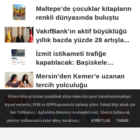
hepimizin”
Maltepe’de çocuklar kitapların
renkli dünyasında buluştu
VakıfBank’ın aktif büyüklüğü
yıllık bazda yüzde 28 artışla...
İzmit istikameti trafiğe
kapatılacak: Başiskele
Kavşağı’nda gece...
Mersin’den Kemer’e uzanan
tercih yolculuğu
Sizlere daha iyi hizmet sunabilmek adına sitemizde çerez konumlandırmaktayız.
GÜNDEM
Kişisel verileriniz, KVKK ve GDPR kapsamında toplanıp işlenir. Detaylı bilgi almak için
Yayınlanma: 22 Haziran 2026 - 11:35
Veri Politikamızı / Aydınlatma Metnimizi inceleyebilirsiniz. Sitemizi kullanarak,
çerezleri kullanmamızı kabul etmiş olacaksınız.
AYRINTILAR
TAMAM
Yorumlar
Yorumlar
Başkan Mehmet Aydın Pazar
Esnafı ve Vatandaşlarla Bir Araya