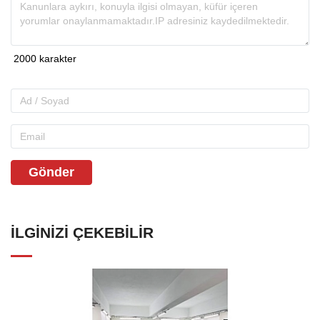
Gönder
İLGINIZI ÇEKEBILIR