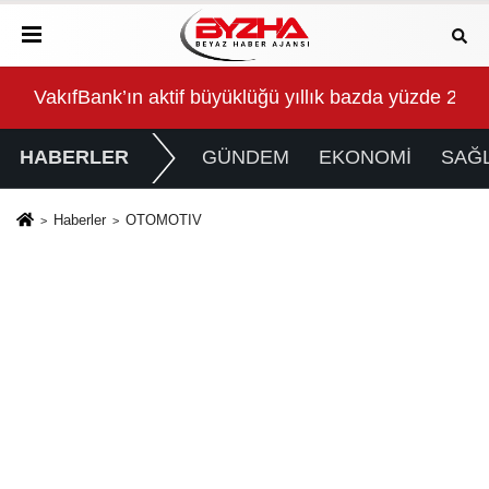
ında buluştu
VakıfBank’ın aktif büyüklüğü yıllık bazda yüzde 28 artı
İzm
HABERLER
GÜNDEM
EKONOMİ
SAĞL
Haberler
OTOMOTIV