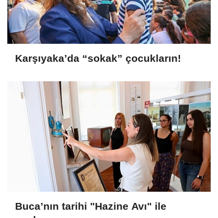
Karşıyaka’da “sokak” çocukların!
Buca’nın tarihi "Hazine Avı" ile