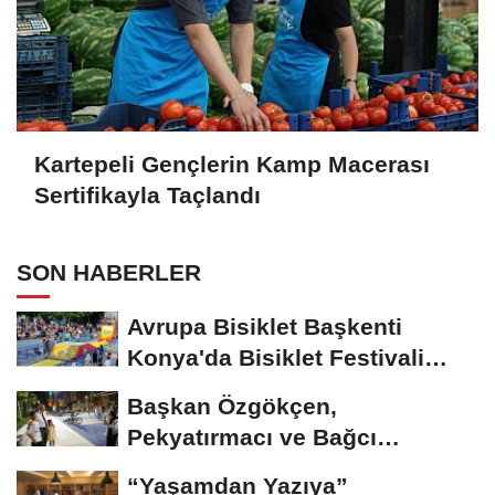
Kartepeli Gençlerin Kamp Macerası
Sertifikayla Taçlandı
SON HABERLER
Avrupa Bisiklet Başkenti
Konya'da Bisiklet Festivali
Heyecanı Başladı
Başkan Özgökçen,
Pekyatırmacı ve Bağcı
Şefikcan Parkı’nda...
“Yaşamdan Yazıya”