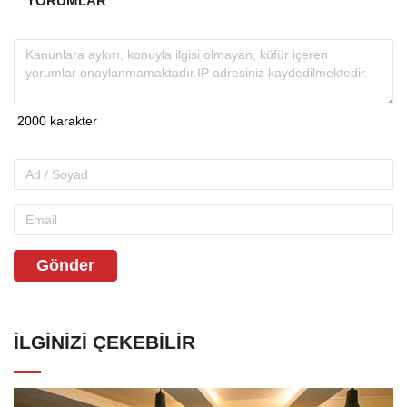
YORUMLAR
Gönder
İLGINIZI ÇEKEBILIR