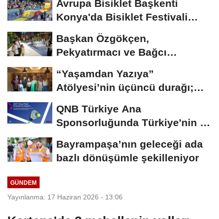
Avrupa Bisiklet Başkenti
Konya'da Bisiklet Festivali
Heyecanı Başladı
Başkan Özgökçen,
Pekyatırmacı ve Bağcı
Şefikcan Parkı’nda...
“Yaşamdan Yazıya”
Atölyesi’nin üçüncü durağı;
Aşk
QNB Türkiye Ana
Sponsorluğunda Türkiye'nin İlk
Padel Türkiye Şampiyonası...
Bayrampaşa’nın geleceği ada
bazlı dönüşümle şekilleniyor
GÜNDEM
Yayınlanma: 17 Haziran 2026 - 13:06