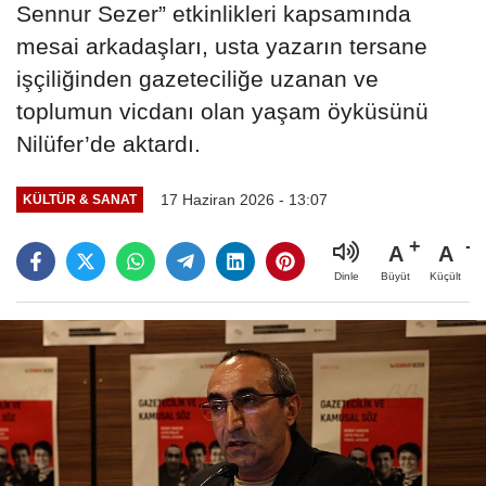
Sennur Sezer” etkinlikleri kapsamında
mesai arkadaşları, usta yazarın tersane
işçiliğinden gazeteciliğe uzanan ve
toplumun vicdanı olan yaşam öyküsünü
Nilüfer’de aktardı.
17 Haziran 2026 - 13:07
KÜLTÜR & SANAT
A
A
Büyüt
Küçült
Dinle