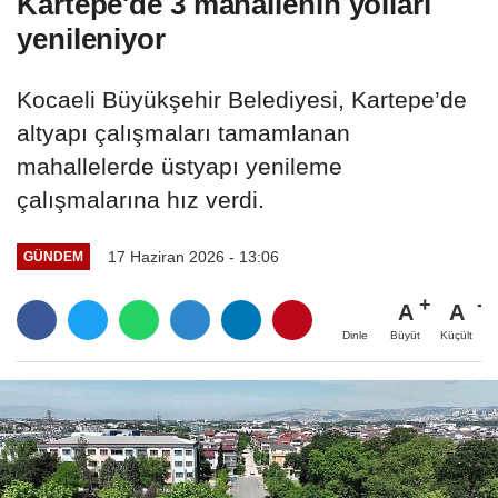
Kartepe'de 3 mahallenin yolları
yenileniyor
Kocaeli Büyükşehir Belediyesi, Kartepe’de
altyapı çalışmaları tamamlanan
mahallelerde üstyapı yenileme
çalışmalarına hız verdi.
17 Haziran 2026 - 13:06
GÜNDEM
A
A
Büyüt
Küçült
Dinle