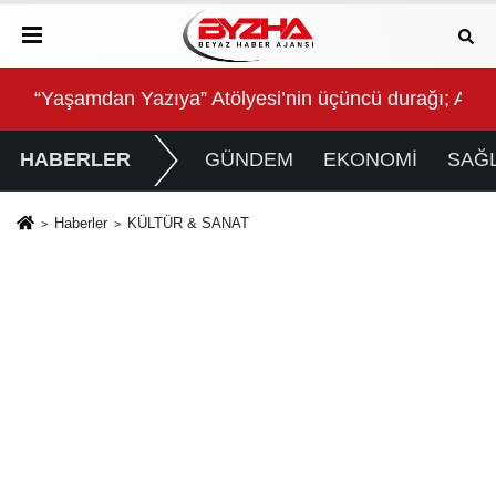
ikcan Parkı’nda Vatandaşlarla Bir Araya Geldi
“Yaşamdan Yazıya” Atölyesi’nin üçüncü durağı; Aşk
QNB
HABERLER
GÜNDEM
EKONOMİ
SAĞL
Haberler
KÜLTÜR & SANAT