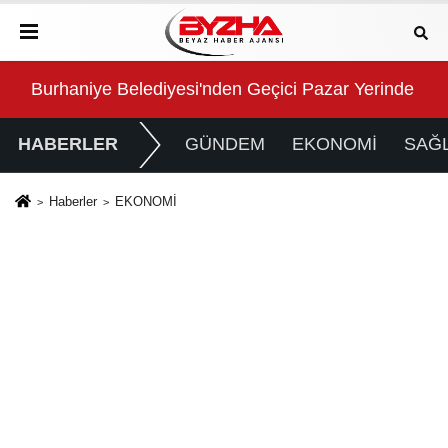
ılan kapısı oldu
Burhaniye Belediyesi'nden Geçici Pazar Yerinde Dü
Ecz
HABERLER
GÜNDEM
EKONOMİ
SAĞL
Haberler
EKONOMİ