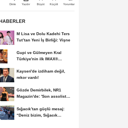
Büyüt
Küçült
Dinle
Yazdır
Yorumlar
 HABERLER
M Lisa ve Dolu Kadehi Ters
Tut’tan Yeni İş Birliği: Vişne
Gupi ve Gülmeyen Kral
Türkiye'nin ilk IMAX®
animasyon filmi oluyor
Kayseri'de izdiham değil,
rekor vardı!
Gözde Demirbilek, NR1
Magazin'de: 'Son assolist
olarak var olacağım!'...
Sığacık’tan güçlü mesaj:
“Deniz bizim, Sığacık
hepimizin”