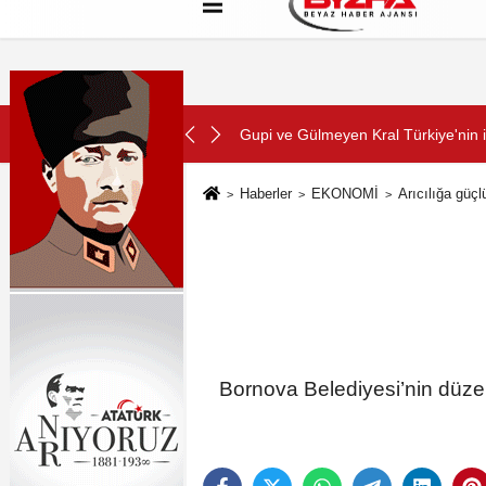
Hakkımızda
Künye
Çerez Politikası
SON DAKİKA:
nimasyon filmi oluyor
Kayseri'de izdiham değil, rekor vard
Haberler
EKONOMİ
Arıcılığa güçl
Bornova Belediyesi’nin düzenl