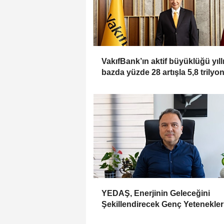
VakıfBank’ın aktif büyüklüğü yıll
bazda yüzde 28 artışla 5,8 trilyo
TL’yi aştı
YEDAŞ, Enerjinin Geleceğini
Şekillendirecek Genç Yetenekler
Arıyor