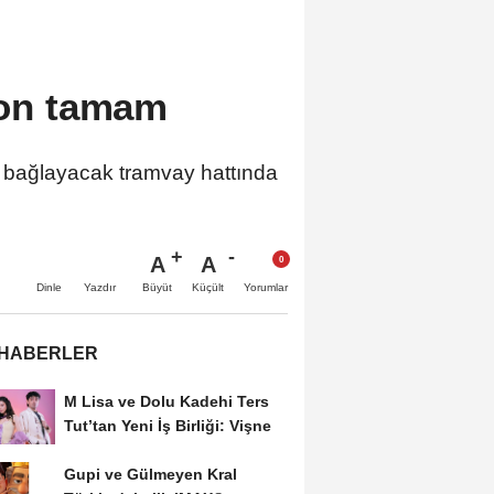
yon tamam
ne bağlayacak tramvay hattında
A
A
Büyüt
Küçült
Dinle
Yazdır
Yorumlar
 HABERLER
M Lisa ve Dolu Kadehi Ters
Tut’tan Yeni İş Birliği: Vişne
Gupi ve Gülmeyen Kral