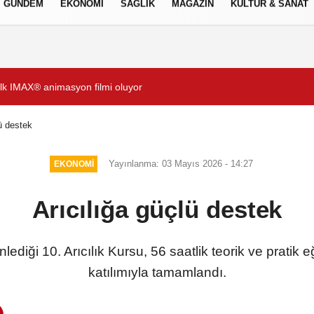
GÜNDEM
EKONOMİ
SAĞLIK
MAGAZİN
KÜLTÜR & SANAT
Gizlilik İlkeleri
ı!
Gözde Demirbilek, NR1 Ma
ü destek
Yayınlanma: 03 Mayıs 2026 - 14:27
EKONOMİ
Arıcılığa güçlü destek
ediği 10. Arıcılık Kursu, 56 saatlik teorik ve pratik e
katılımıyla tamamlandı.