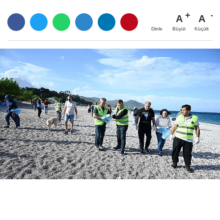
A
A
Büyüt
Küçült
Dinle