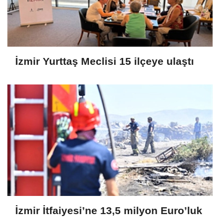
İzmir Yurttaş Meclisi 15 ilçeye ulaştı
İzmir İtfaiyesi’ne 13,5 milyon Euro’luk