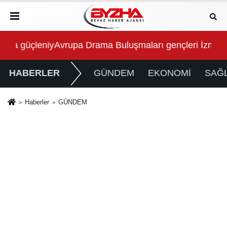
eniyor
Avrupa Drama Buluşmaları gençleri İzmir’de
İzmi
HABERLER
GÜNDEM
EKONOMİ
SAĞL
Haberler
GÜNDEM