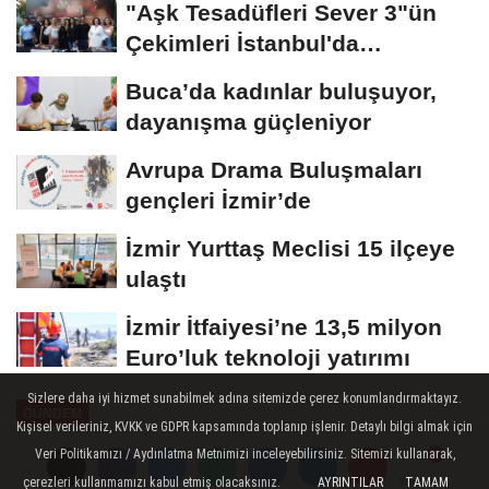
"Aşk Tesadüfleri Sever 3"ün
Çekimleri İstanbul'da
Tamamlandı!
Buca’da kadınlar buluşuyor,
dayanışma güçleniyor
Avrupa Drama Buluşmaları
gençleri İzmir’de
İzmir Yurttaş Meclisi 15 ilçeye
ulaştı
İzmir İtfaiyesi’ne 13,5 milyon
Euro’luk teknoloji yatırımı
Sizlere daha iyi hizmet sunabilmek adına sitemizde çerez konumlandırmaktayız.
GÜNDEM
Kişisel verileriniz, KVKK ve GDPR kapsamında toplanıp işlenir. Detaylı bilgi almak için
Yayınlanma: 05 Haziran 2026 - 21:45
Veri Politikamızı / Aydınlatma Metnimizi inceleyebilirsiniz. Sitemizi kullanarak,
çerezleri kullanmamızı kabul etmiş olacaksınız.
AYRINTILAR
TAMAM
Yorumlar
Yorumlar