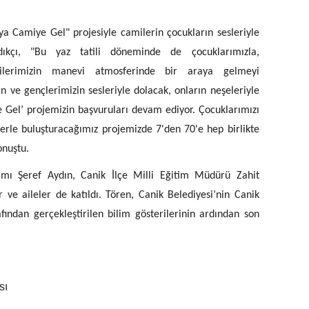
a Camiye Gel" projesiyle camilerin çocukların sesleriyle
ıkçı, "Bu yaz tatili döneminde de çocuklarımızla,
milerimizin manevi atmosferinde bir araya gelmeyi
n ve gençlerimizin sesleriyle dolacak, onların neşeleriyle
Gel’ projemizin başvuruları devam ediyor. Çocuklarımızı
lerle buluşturacağımız projemizde 7'den 70'e hep birlikte
onuştu.
mı Şeref Aydın, Canik İlçe Milli Eğitim Müdürü Zahit
 ve aileler de katıldı. Tören, Canik Belediyesi’nin Canik
ndan gerçekleştirilen bilim gösterilerinin ardından son
sı