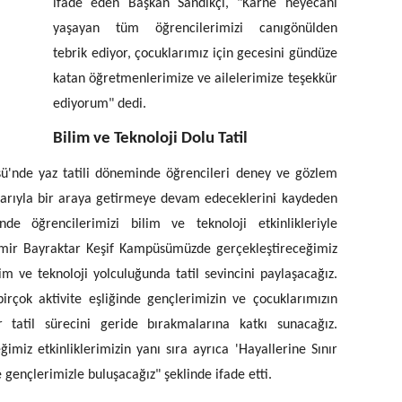
ifade eden Başkan Sandıkçı, "Karne heyecanı
yaşayan tüm öğrencilerimizi canıgönülden
tebrik ediyor, çocuklarımız için gecesini gündüze
katan öğretmenlerimize ve ailelerimize teşekkür
ediyorum" dedi.
Bilim ve Teknoloji Dolu Tatil
ü'nde yaz tatili döneminde öğrencileri deney ve gözlem
malarıyla bir araya getirmeye devam edeceklerini kaydeden
de öğrencilerimizi bilim ve teknoloji etkinlikleriyle
emir Bayraktar Keşif Kampüsümüzde gerçekleştireceğimiz
im ve teknoloji yolculuğunda tatil sevincini paylaşacağız.
irçok aktivite eşliğinde gençlerimizin ve çocuklarımızın
r tatil sürecini geride bırakmalarına katkı sunacağız.
eğimiz etkinliklerimizin yanı sıra ayrıca 'Hayallerine Sınır
e gençlerimizle buluşacağız" şeklinde ifade etti.