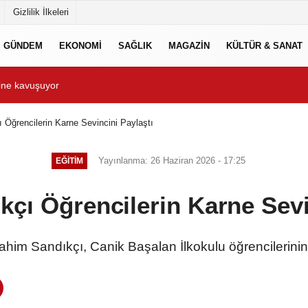
Gizlilik İlkeleri
GÜNDEM
EKONOMİ
SAĞLIK
MAGAZİN
KÜLTÜR & SANAT
rine kavuşuyor
Başkan Şadi Özdemir, Esen
Öğrencilerin Karne Sevincini Paylaştı
Yayınlanma: 26 Haziran 2026 - 17:25
EĞİTİM
çı Öğrencilerin Karne Sevi
him Sandıkçı, Canik Başalan İlkokulu öğrencilerinin