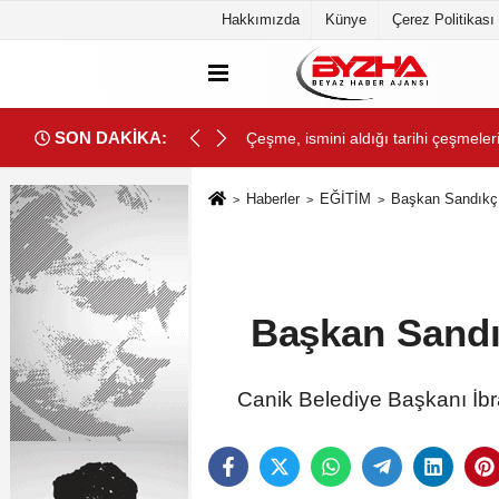
Hakkımızda
Künye
Çerez Politikası
SON DAKİKA:
Çeşme, ismini aldığı tarihi çeşmele
Haberler
EĞİTİM
Başkan Sandıkçı 
Başkan Sandık
Canik Belediye Başkanı İbra