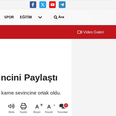
Ara
SPOR
EĞİTİM
Video Galeri
tepeliler’i dinledi
Maltepe’de il
ncini Paylaştı
 karne sevincine ortak oldu.
A
A
Büyüt
Küçült
Dinle
Yazdır
Yorumlar